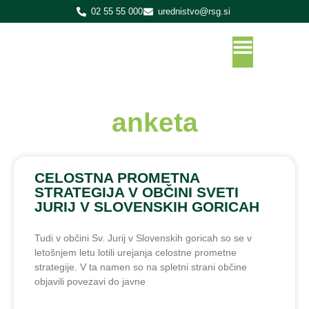
02 55 55 000
urednistvo@rsg.si
anketa
CELOSTNA PROMETNA
STRATEGIJA V OBČINI SVETI
JURIJ V SLOVENSKIH GORICAH
Tudi v občini Sv. Jurij v Slovenskih goricah so se v
letošnjem letu lotili urejanja celostne prometne
strategije. V ta namen so na spletni strani občine
objavili povezavi do javne