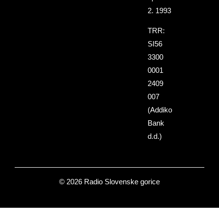
2. 1993
TRR:
SI56
3300
0001
2409
007
(Addiko
Bank
d.d.)
© 2026 Radio Slovenske gorice