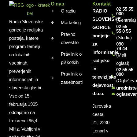
O nas
Kontakt
02 55 55
O radiu
RADIO
000
SLOVENSKE
(Centrala)
Radio Slovenske
Marketing
02 55
GORICE
gorice je radijska
55 0 55
Pravno
podjetje
(Studio)
postaja, katere
obvestilo
za
090
program temelji
74 44
informiranje,
Pravilnik o
na lokalnih
(Mali
radijsko
piškotkih
vsebinah,
oglasi)
in
02 55 55
preverjenih
Pravilnik o
000
televizijsko
informacijah in
(Oglaševa
zasebnosti
dejavnost
slovenski glasbi.
urednist
d.o.o.
oglaseva
Vse od 15.
februarja 1995
Jurovska
oddajamo na
cesta
frekvenci 96,4
21, 2230
MHz. Vabljeni v
Lenart v