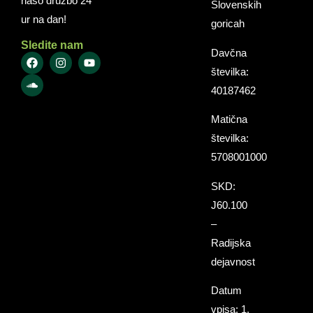
našo družbo 24
Slovenskih
ur na dan!
goricah
Sledite nam
Davčna
številka:
40187462
Matična
številka:
5708001000
SKD:
J60.100
–
Radijska
dejavnost
Datum
vpisa: 1.