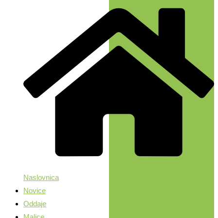
Naslovnica
Novice
Oddaje
Malice