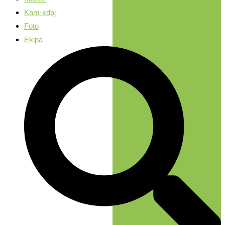
Kam-kdaj
Foto
Ekipa