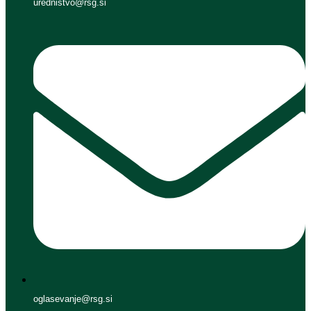
urednistvo@rsg.si
oglasevanje@rsg.si