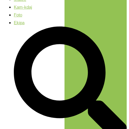
Kam-kdaj
Foto
Ekipa