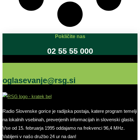
Pokličite nas
02 55 55 000
Oglašujte na RSG
oglasevanje@rsg.si
Radio Slovenske gorice je radijska postaja, katere program temelji
na lokalnih vsebinah, preverjenih informacijah in slovenski glasbi.
Vse od 15. februarja 1995 oddajamo na frekvenci 96,4 MHz.
Vabljeni v našo družbo 24 ur na dan!