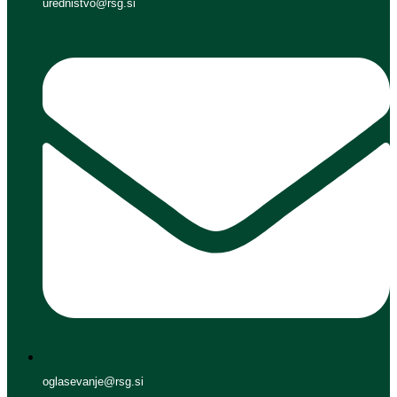
urednistvo@rsg.si
oglasevanje@rsg.si