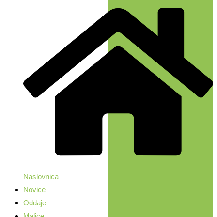
Naslovnica
Novice
Oddaje
Malice