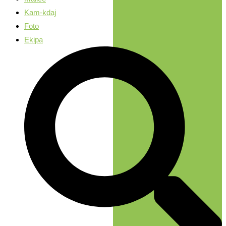
Kam-kdaj
Foto
Ekipa