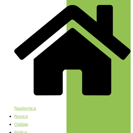
Naslovnica
Novice
Oddaje
Malice