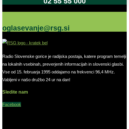
02 55 55 000
Oglašujte na RSG
oglasevanje@rsg.si
Radio Slovenske gorice je radijska postaja, katere program temelji
na lokalnih vsebinah, preverjenih informacijah in slovenski glasbi.
Vse od 15. februarja 1995 oddajamo na frekvenci 96,4 MHz.
Vabljeni v našo družbo 24 ur na dan!
Sledite nam
Facebook