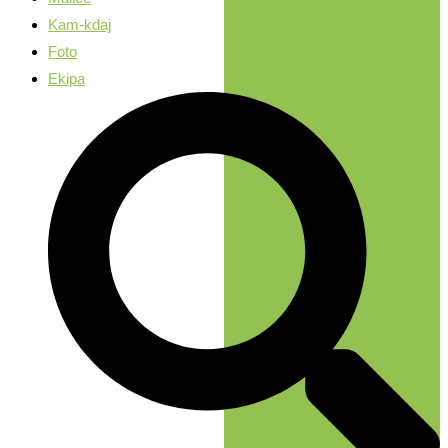
Kam-kdaj
Foto
Ekipa