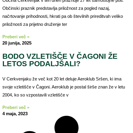
Občina Cerkvenjak v teh dneh praznuje 27 let samostojne poti.
Občinski praznik predstavlja priložnost za pogled nazaj,
načrtovanje prihodnosti, hkrati pa ob številnih prireditvah veliko
priložnosti za prijetno druženje ter
Preberi več »
20 junija, 2025
BODO VZLETIŠČE V ČAGONI ŽE
LETOS PODALJŠALI?
V Cerkvenjaku že več kot 20 let deluje Aeroklub Sršen, ki ima
svoje vzletišče v Čagoni. Aeroklub je postal širše znan že v letu
2004, ko so vzpostavili vzletišče v
Preberi več »
4 maja, 2023