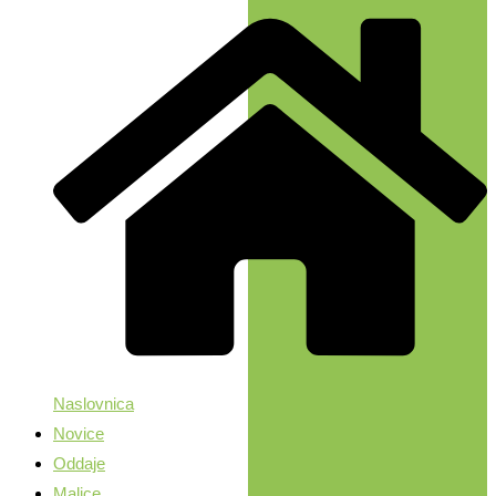
Naslovnica
Novice
Oddaje
Malice