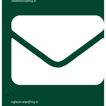
urednistvo@rsg.si
oglasevanje@rsg.si