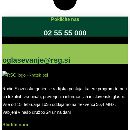
Pokličite nas
02 55 55 000
Oglašujte na RSG
oglasevanje@rsg.si
Radio Slovenske gorice je radijska postaja, katere program temelji
na lokalnih vsebinah, preverjenih informacijah in slovenski glasbi.
Vse od 15. februarja 1995 oddajamo na frekvenci 96,4 MHz.
Vabljeni v našo družbo 24 ur na dan!
Sledite nam