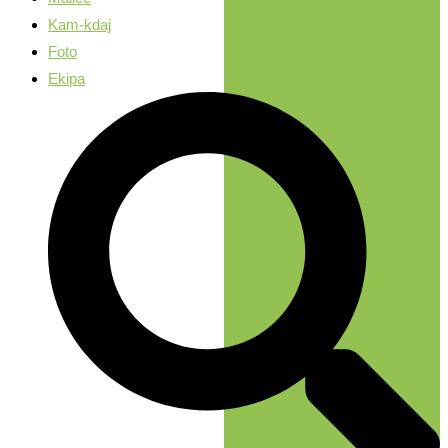
Kam-kdaj
Foto
Ekipa