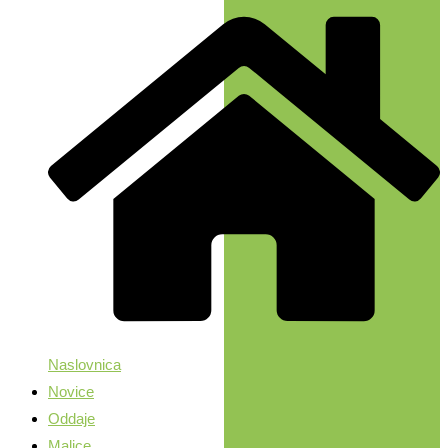
Naslovnica
Novice
Oddaje
Malice