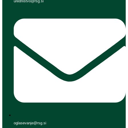
urednistvo@rsg.si
oglasevanje@rsg.si