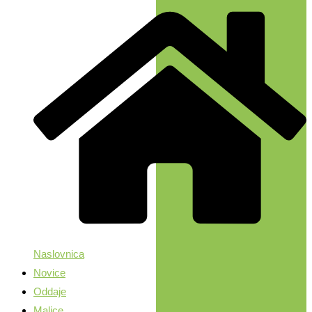
Naslovnica
Novice
Oddaje
Malice