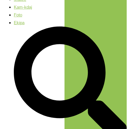
Kam-kdaj
Foto
Ekipa