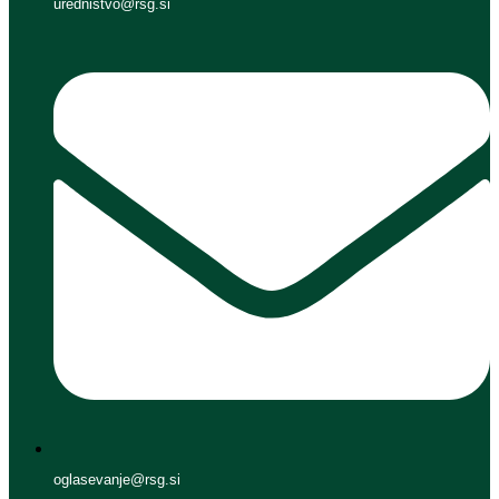
urednistvo@rsg.si
oglasevanje@rsg.si