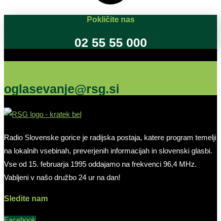
Pokličite nas
02 55 55 000
Oglašujte na RSG
oglasevanje@rsg.si
Radio Slovenske gorice je radijska postaja, katere program temelji
na lokalnih vsebinah, preverjenih informacijah in slovenski glasbi.
Vse od 15. februarja 1995 oddajamo na frekvenci 96,4 MHz.
Vabljeni v našo družbo 24 ur na dan!
Sledite nam
Facebook