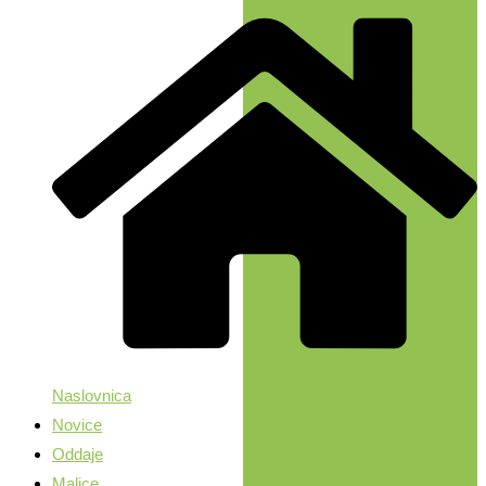
Naslovnica
Novice
Oddaje
Malice