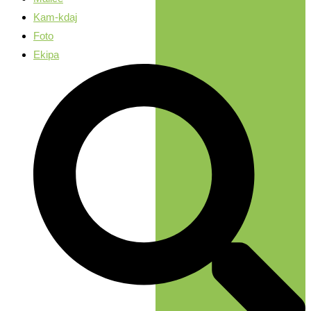
Kam-kdaj
Foto
Ekipa