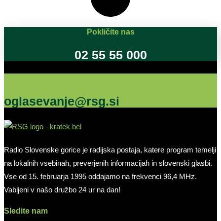
Pokličite nas
02 55 55 000
Oglašujte na RSG
oglasevanje@rsg.si
Radio Slovenske gorice je radijska postaja, katere program temelji
na lokalnih vsebinah, preverjenih informacijah in slovenski glasbi.
Vse od 15. februarja 1995 oddajamo na frekvenci 96,4 MHz.
Vabljeni v našo družbo 24 ur na dan!
Sledite nam