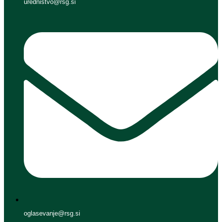
urednistvo@rsg.si
oglasevanje@rsg.si