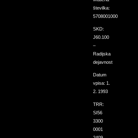
številka:
5708001000
SKD:
J60.100
–
Radijska
dejavnost
Datum
vpisa: 1.
2. 1993
TRR:
SI56
3300
0001
2409