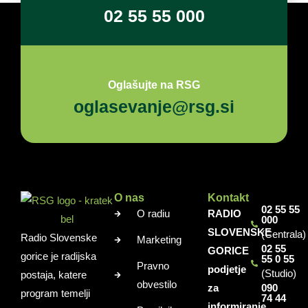
02 55 55 000
Oglašujte na RSG
oglasevanje@rsg.si
O nas
Kontakt
02 55 55
O radiu
RADIO
000
SLOVENSKE
(Centrala)
Radio Slovenske
Marketing
02 55
GORICE
gorice je radijska
55 0 55
Pravno
podjetje
(Studio)
postaja, katere
obvestilo
za
090
program temelji
74 44
informiranje,