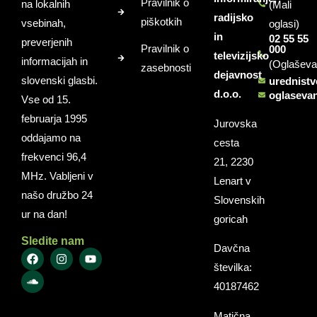
Pravilnik o
na lokalnih
(Mali
radijsko
piškotkih
vsebinah,
oglasi)
in
02 55 55
preverjenih
Pravilnik o
000
televizijsko
informacijah in
(Oglaševa
zasebnosti
dejavnost
slovenski glasbi.
urednist
d.o.o.
oglaseva
Vse od 15.
februarja 1995
Jurovska
oddajamo na
cesta
frekvenci 96,4
21, 2230
MHz. Vabljeni v
Lenart v
našo družbo 24
Slovenskih
ur na dan!
goricah
Sledite nam
Davčna
številka:
40187462
Matična