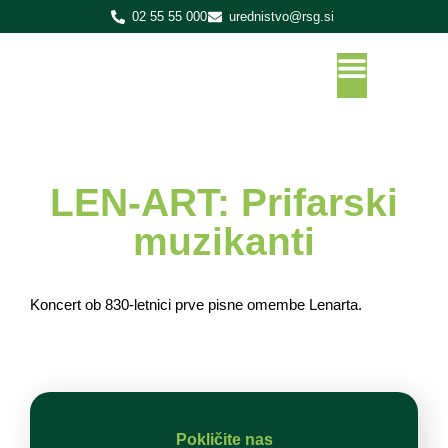
02 55 55 000
urednistvo@rsg.si
LEN-ART: Prifarski
muzikanti
Koncert ob 830-letnici prve pisne omembe Lenarta.
Pokličite nas