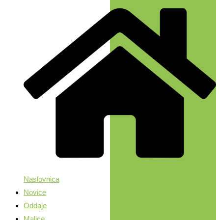
Naslovnica
Novice
Oddaje
Malice