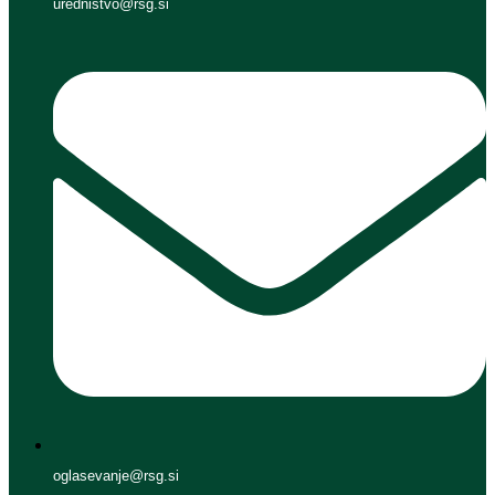
urednistvo@rsg.si
oglasevanje@rsg.si