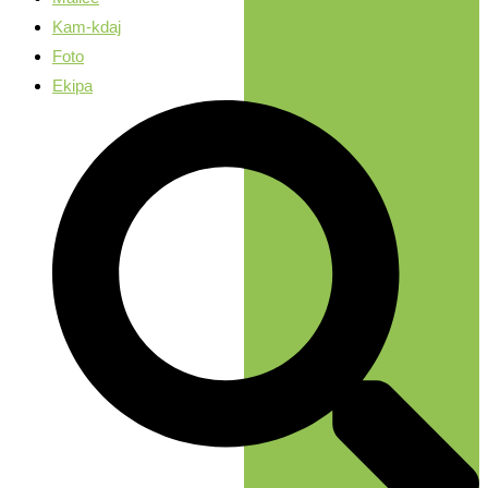
Kam-kdaj
Foto
Ekipa