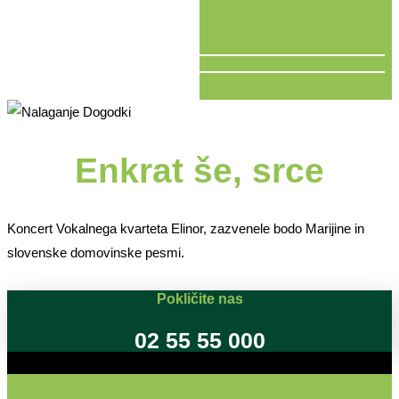
V ŽIVO
Enkrat še, srce
Koncert Vokalnega kvarteta Elinor, zazvenele bodo Marijine in
slovenske domovinske pesmi.
Pokličite nas
02 55 55 000
Oglašujte na RSG