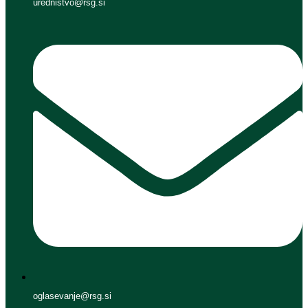
urednistvo@rsg.si
oglasevanje@rsg.si