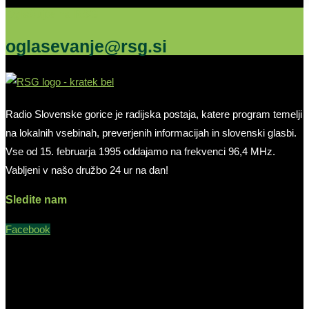
Oglašujte na RSG
oglasevanje@rsg.si
Radio Slovenske gorice je radijska postaja, katere program temelji
na lokalnih vsebinah, preverjenih informacijah in slovenski glasbi.
Vse od 15. februarja 1995 oddajamo na frekvenci 96,4 MHz.
Vabljeni v našo družbo 24 ur na dan!
Sledite nam
Facebook