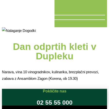
V ŽIVO
Dan odprtih kleti v
Dupleku
Narava, vina 10 vinogradnikov, kulinarika, brezplačni prevozi,
zabava z Ansamblom Zagon (Korena, ob 19.30)
Pokličite nas
02 55 55 000