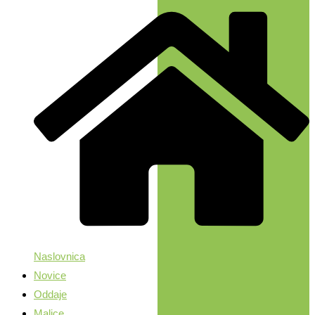
Naslovnica
Novice
Oddaje
Malice