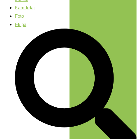
Kam-kdaj
Foto
Ekipa