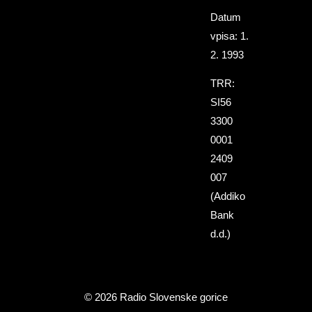
Datum
vpisa: 1.
2. 1993
TRR:
SI56
3300
0001
2409
007
(Addiko
Bank
d.d.)
© 2026 Radio Slovenske gorice