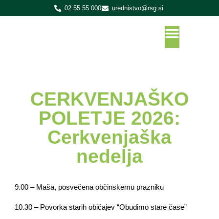
02 55 55 000
urednistvo@rsg.si
CERKVENJAŠKO
POLETJE 2026:
Cerkvenjaška
nedelja
9.00 – Maša, posvečena občinskemu prazniku
10.30 – Povorka starih običajev “Obudimo stare čase”