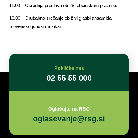
11.00 – Osrednja proslava ob 28. občinskem prazniku
13.00 – Družabno srečanje ob živi glasbi ansambla
Slovenskogoriški muzikanti
Pokličite nas
02 55 55 000
Oglašujte na RSG
oglasevanje@rsg.si