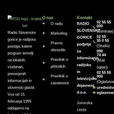
O nas
Kontakt
02 55 55
O radiu
RADIO
000
SLOVENSKE
(Centrala)
Radio Slovenske
Marketing
02 55
GORICE
gorice je radijska
55 0 55
Pravno
podjetje
(Studio)
postaja, katere
obvestilo
za
090
program temelji
74 44
informiranje,
Pravilnik o
na lokalnih
(Mali
radijsko
piškotkih
vsebinah,
oglasi)
in
02 55 55
preverjenih
Pravilnik o
000
televizijsko
informacijah in
(Oglaševa
zasebnosti
dejavnost
slovenski glasbi.
urednist
d.o.o.
oglaseva
Vse od 15.
februarja 1995
Jurovska
oddajamo na
cesta