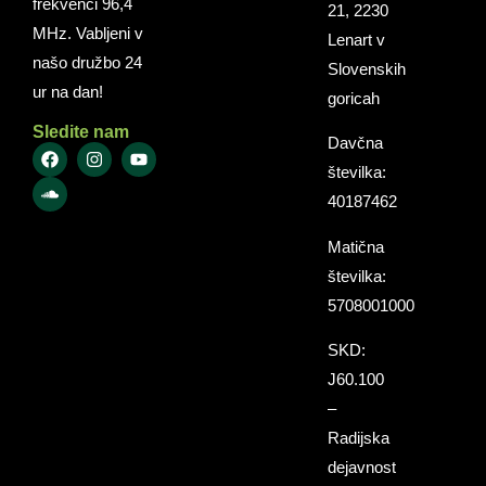
frekvenci 96,4
21, 2230
MHz. Vabljeni v
Lenart v
našo družbo 24
Slovenskih
ur na dan!
goricah
Sledite nam
Davčna
številka:
40187462
Matična
številka:
5708001000
SKD:
J60.100
–
Radijska
dejavnost