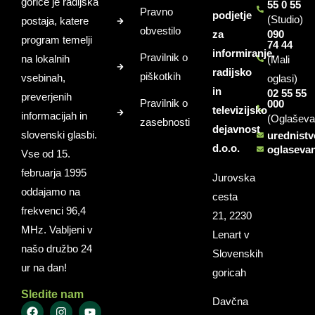
gorice je radijska
55 0 55
Pravno
podjetje
(Studio)
postaja, katere
obvestilo
za
090
program temelji
74 44
informiranje,
Pravilnik o
na lokalnih
(Mali
radijsko
piškotkih
vsebinah,
oglasi)
in
02 55 55
preverjenih
Pravilnik o
000
televizijsko
informacijah in
(Oglaševa
zasebnosti
dejavnost
slovenski glasbi.
urednist
d.o.o.
oglaseva
Vse od 15.
februarja 1995
Jurovska
oddajamo na
cesta
frekvenci 96,4
21, 2230
MHz. Vabljeni v
Lenart v
našo družbo 24
Slovenskih
ur na dan!
goricah
Sledite nam
Davčna