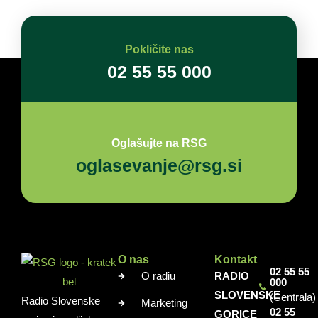
Pokličite nas
02 55 55 000
Oglašujte na RSG
oglasevanje@rsg.si
O nas
Kontakt
02 55 55
O radiu
RADIO
000
SLOVENSKE
(Centrala)
Radio Slovenske
Marketing
02 55
GORICE