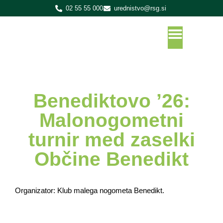
02 55 55 000
urednistvo@rsg.si
Benediktovo ’26:
Malonogometni
turnir med zaselki
Občine Benedikt
Organizator: Klub malega nogometa Benedikt.