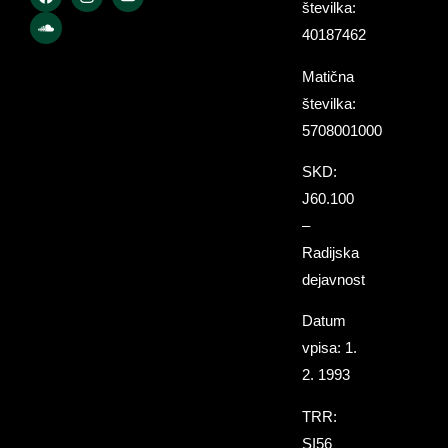
številka:
40187462
Matična
številka:
5708001000
SKD:
J60.100
–
Radijska
dejavnost
Datum
vpisa: 1.
2. 1993
TRR:
SI56