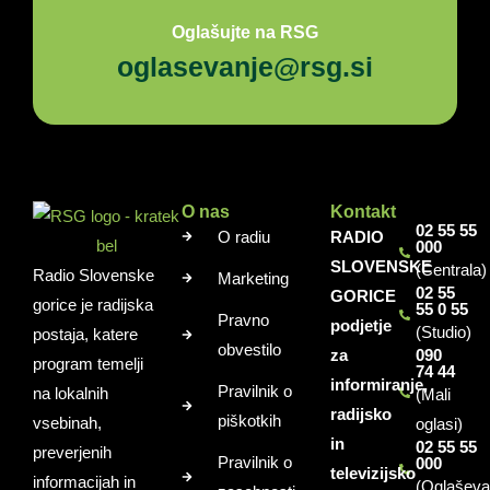
Oglašujte na RSG
oglasevanje@rsg.si
O nas
Kontakt
02 55 55
O radiu
RADIO
000
SLOVENSKE
(Centrala)
Radio Slovenske
Marketing
02 55
GORICE
gorice je radijska
55 0 55
Pravno
podjetje
(Studio)
postaja, katere
obvestilo
za
090
program temelji
74 44
informiranje,
Pravilnik o
na lokalnih
(Mali
radijsko
piškotkih
vsebinah,
oglasi)
in
02 55 55
preverjenih
Pravilnik o
000
televizijsko
informacijah in
(Oglaševa