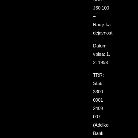
J60.100
–
Radijska
dejavnost
Datum
vpisa: 1.
2. 1993
TRR:
SI56
3300
0001
2409
007
(Addiko
Bank