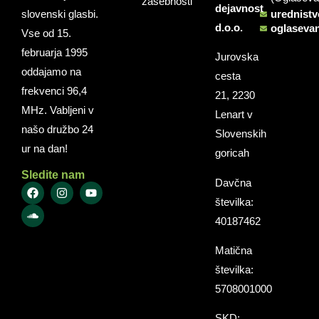
zasebnosti
dejavnost
slovenski glasbi.
urednist
d.o.o.
oglaseva
Vse od 15.
februarja 1995
Jurovska
oddajamo na
cesta
frekvenci 96,4
21, 2230
MHz. Vabljeni v
Lenart v
našo družbo 24
Slovenskih
ur na dan!
goricah
Sledite nam
Davčna
številka:
40187462
Matična
številka:
5708001000
SKD: