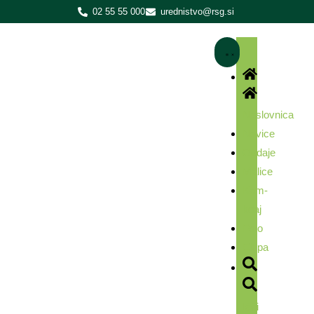
02 55 55 000
urednistvo@rsg.si
Naslovnica
Novice
Oddaje
Malice
Kam-
kdaj
Foto
Ekipa
Išči