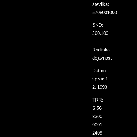
številka:
5708001000
SKD:
J60.100
–
Radijska
dejavnost
Datum
vpisa: 1.
2. 1993
TRR:
SI56
3300
0001
2409