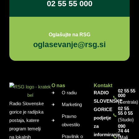
02 55 55 000
Oglašujte na RSG
oglasevanje@rsg.si
O nas
Kontakt
02 55 55
O radiu
RADIO
000
SLOVENSKE
(Centrala)
Radio Slovenske
Marketing
02 55
GORICE
gorice je radijska
55 0 55
Pravno
podjetje
(Studio)
postaja, katere
obvestilo
za
090
program temelji
74 44
informiranje,
Pravilnik o
na lokalnih
(Mali