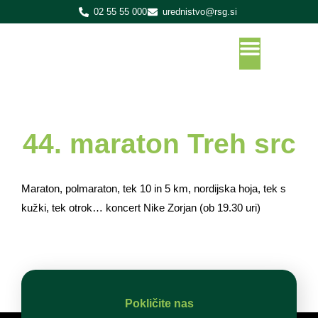
02 55 55 000
urednistvo@rsg.si
44. maraton Treh src
Maraton, polmaraton, tek 10 in 5 km, nordijska hoja, tek s
kužki, tek otrok… koncert Nike Zorjan (ob 19.30 uri)
Pokličite nas