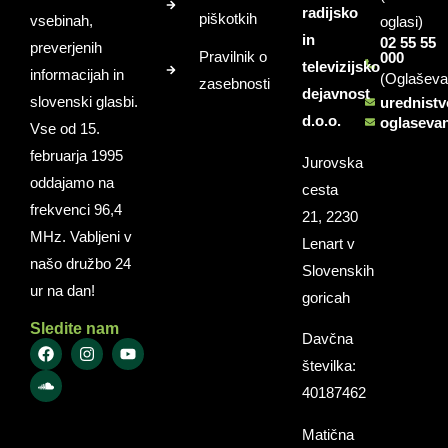
radijsko
piškotkih
vsebinah,
oglasi)
in
02 55 55
preverjenih
Pravilnik o
000
televizijsko
informacijah in
(Oglaševa
zasebnosti
dejavnost
slovenski glasbi.
urednist
d.o.o.
oglaseva
Vse od 15.
februarja 1995
Jurovska
oddajamo na
cesta
frekvenci 96,4
21, 2230
MHz. Vabljeni v
Lenart v
našo družbo 24
Slovenskih
ur na dan!
goricah
Sledite nam
Davčna
številka:
40187462
Matična