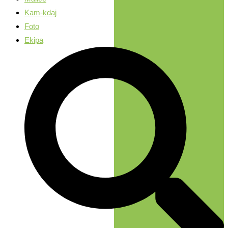
Kam-kdaj
Foto
Ekipa