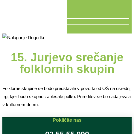
V ŽIVO
15. Jurjevo srečanje
folklornih skupin
Folklorne skupine se bodo predstavile v povorki od OŠ na osrednji
trg, kjer bodo skupno zaplesale polko. Prireditev se bo nadaljevala
v kulturnem domu.
Pokličite nas
02 55 55 000