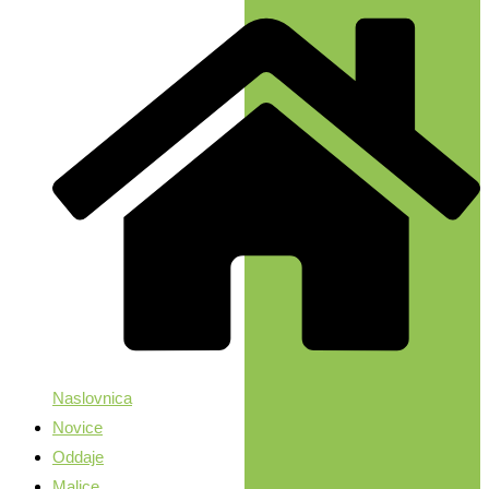
Naslovnica
Novice
Oddaje
Malice