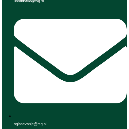
urednistvo@rsg.si
oglasevanje@rsg.si