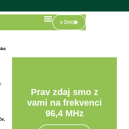
V ŽIVO
sko
i
.
Prav zdaj smo z
vami na frekvenci
96,4 MHz
če,