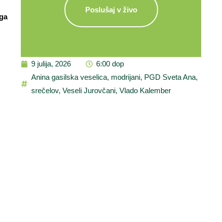
Poslušaj v živo
ga
9 julija, 2026
6:00 dop
Anina gasilska veselica
,
modrijani
,
PGD Sveta Ana
,
srečelov
,
Veseli Jurovčani
,
Vlado Kalember