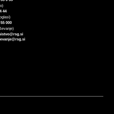
io)
4 44
oglasi)
 55 000
ševanje)
nistvo@rsg.si
sevanje@rsg.si