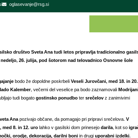
i
oglasevanje@rsg.si
ilsko društvo Sveta Ana tudi letos pripravlja tradicionalno gasil
v nedeljo, 26. julija, pod šotorom nad telovadnico Osnovne šole
ajanje
bodo že dopoldne poskrbeli
Veseli Jurovčani, med 18. in 20.
lado Kalember
, večerni del veselice pa bodo zaznamovali
Modrijan
ubljajo tudi bogato
gostinsko ponudbo
ter
srečelov
z zanimivimi
veta Ana
pozivajo občane, da pomagajo pri pripravi srečelova.
V
a, med 8. in 12. uro
lahko v gasilski dom prinesejo
darila
, kot so
igra
očki, orodje, dekoracija, darilni boni
in drugi
uporabni izdelki
.