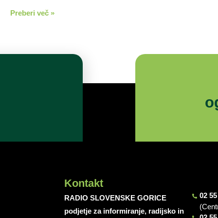
Preberi več »
o
Kontakt
02 55
RADIO SLOVENSKE GORICE
(Cent
podjetje za informiranje, radijsko in
02 55