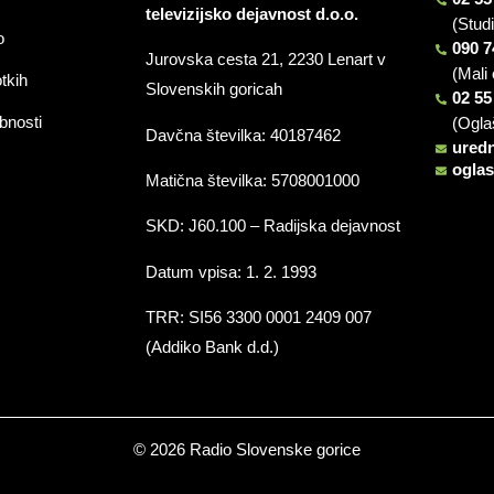
televizijsko dejavnost d.o.o.
(Stud
o
090 7
Jurovska cesta 21, 2230 Lenart v
(Mali 
otkih
Slovenskih goricah
02 55
bnosti
(Ogla
Davčna številka: 40187462
ured
ogla
Matična številka: 5708001000
SKD: J60.100 – Radijska dejavnost
Datum vpisa: 1. 2. 1993
TRR: SI56 3300 0001 2409 007
(Addiko Bank d.d.)
© 2026 Radio Slovenske gorice