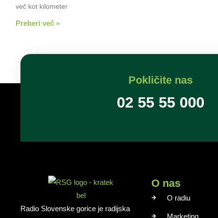
več kot kilometer
Preberi več »
Pokličite nas
02 55 55 000
O nas
O radiu
Radio Slovenske gorice je radijska
Marketing