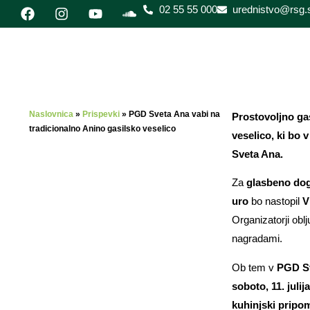
02 55 55 000
urednistvo@rsg.s
Naslovnica
»
Prispevki
»
PGD Sveta Ana vabi na
Prostovoljno gas
tradicionalno Anino gasilsko veselico
veselico, ki bo 
Sveta Ana.
Za
glasbeno dog
uro
bo nastopil
V
Organizatorji oblj
nagradami.
Ob tem v
PGD S
soboto, 11. julij
kuhinjski pripom