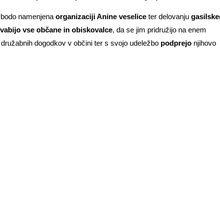
bodo namenjena
organizaciji Anine veselice
ter delovanju
gasilske
 vabijo
vse občane in obiskovalce
, da se jim pridružijo na enem
h družabnih dogodkov v občini ter s svojo udeležbo
podprejo
njihovo