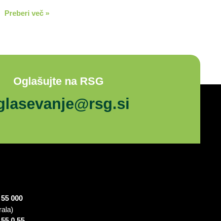
Preberi več »
Oglašujte na RSG
glasevanje@rsg.si
 55 000
rala)
 55 0 55