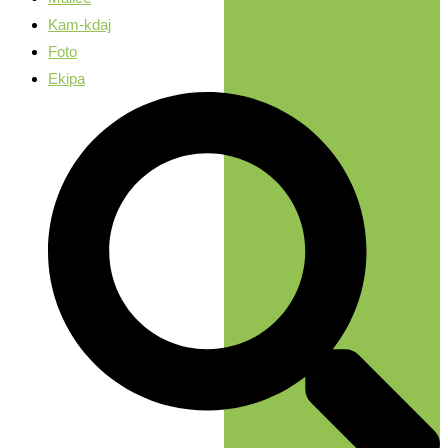
Kam-kdaj
Foto
Ekipa