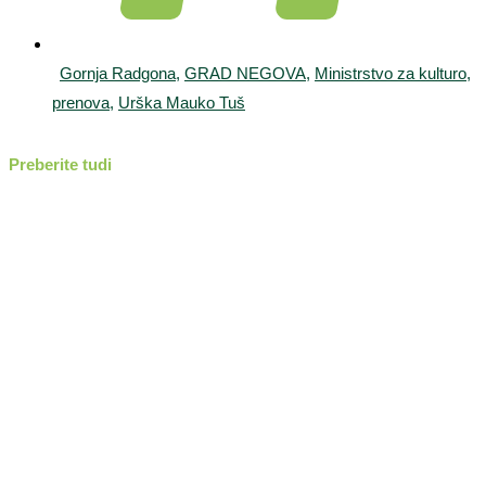
Gornja Radgona
,
GRAD NEGOVA
,
Ministrstvo za kulturo
,
prenova
,
Urška Mauko Tuš
Preberite tudi