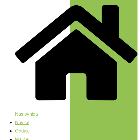
Naslovnica
Novice
Oddaje
Malice