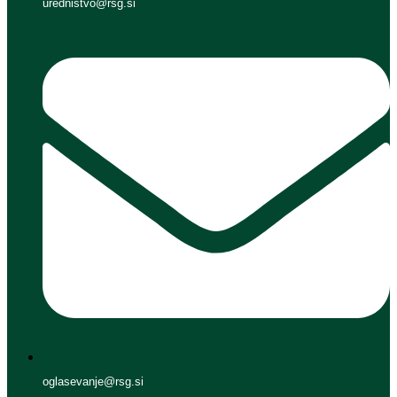
urednistvo@rsg.si
oglasevanje@rsg.si