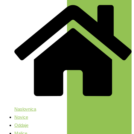
Naslovnica
Novice
Oddaje
Malice