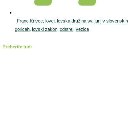
Franc Krivec
,
lovci
,
lovska družina sv. jurij v slovenskih
goricah
,
lovski zakon
,
odstrel
,
vezice
Preberite tudi