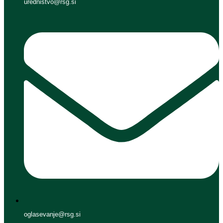
urednistvo@rsg.si
oglasevanje@rsg.si