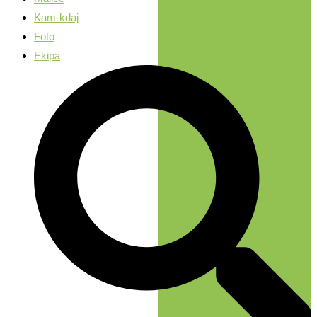
Kam-kdaj
Foto
Ekipa