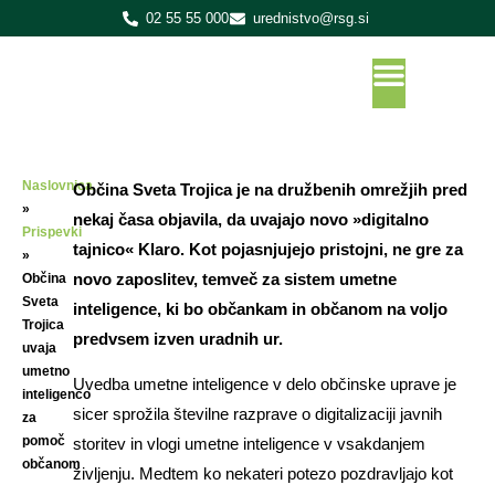
02 55 55 000
urednistvo@rsg.si
Naslovnica
Občina Sveta Trojica je na družbenih omrežjih pred
»
nekaj časa objavila, da uvajajo novo »digitalno
Prispevki
tajnico« Klaro. Kot pojasnjujejo pristojni, ne gre za
»
novo zaposlitev, temveč za sistem umetne
Občina
Sveta
inteligence, ki bo občankam in občanom na voljo
Trojica
predvsem izven uradnih ur.
uvaja
umetno
Uvedba umetne inteligence v delo občinske uprave je
inteligenco
sicer sprožila številne razprave o digitalizaciji javnih
za
pomoč
storitev in vlogi umetne inteligence v vsakdanjem
občanom
življenju. Medtem ko nekateri potezo pozdravljajo kot