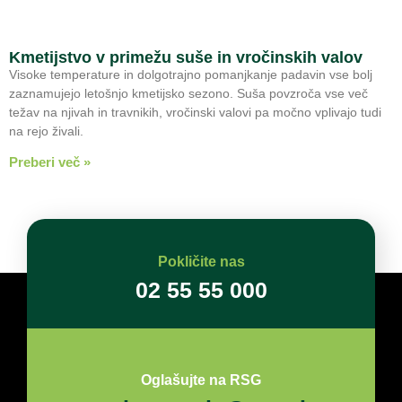
Kmetijstvo v primežu suše in vročinskih valov
Visoke temperature in dolgotrajno pomanjkanje padavin vse bolj
zaznamujejo letošnjo kmetijsko sezono. Suša povzroča vse več
težav na njivah in travnikih, vročinski valovi pa močno vplivajo tudi
na rejo živali.
Preberi več »
Pokličite nas
02 55 55 000
Oglašujte na RSG