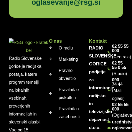
oglasevanje@rsg.si
O nas
Kontakt
02 55 55
O radiu
RADIO
000
SLOVENSKE
(Centrala)
Radio Slovenske
Marketing
02 55
GORICE
gorice je radijska
55 0 55
Pravno
podjetje
(Studio)
postaja, katere
obvestilo
za
090
program temelji
74 44
informiranje,
Pravilnik o
na lokalnih
(Mali
radijsko
piškotkih
vsebinah,
oglasi)
in
02 55 55
preverjenih
Pravilnik o
000
televizijsko
informacijah in
(Oglaševa
zasebnosti
dejavnost
slovenski glasbi.
urednist
d.o.o.
oglaseva
Vse od 15.