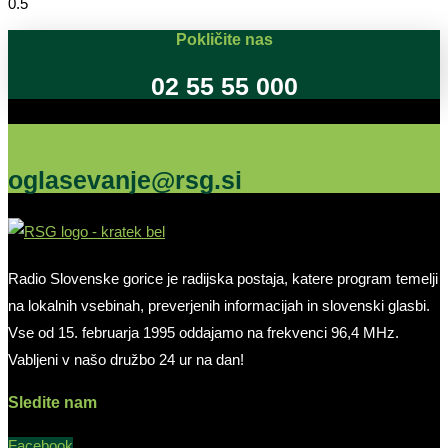
Pokličite nas
02 55 55 000
Oglašujte na RSG
oglasevanje@rsg.si
Radio Slovenske gorice je radijska postaja, katere program temelji
na lokalnih vsebinah, preverjenih informacijah in slovenski glasbi.
Vse od 15. februarja 1995 oddajamo na frekvenci 96,4 MHz.
Vabljeni v našo družbo 24 ur na dan!
Sledite nam
Facebook