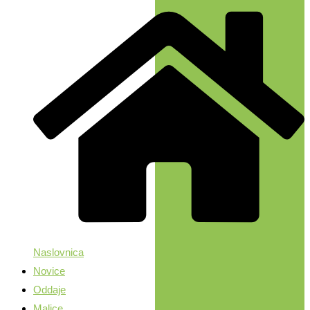
Naslovnica
Novice
Oddaje
Malice