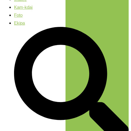
Kam-kdaj
Foto
Ekipa