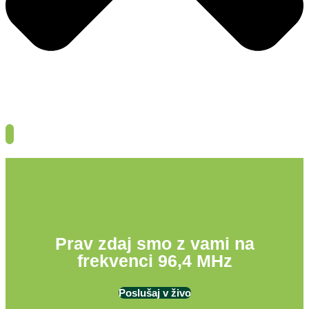
Prav zdaj smo z vami na
frekvenci 96,4 MHz
Poslušaj v živo