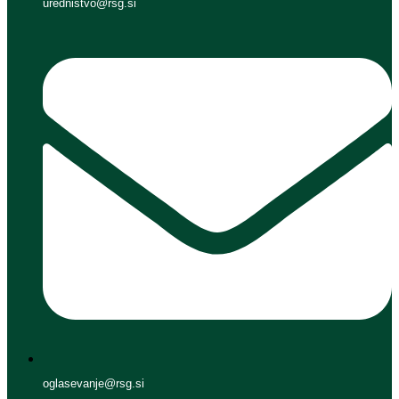
urednistvo@rsg.si
oglasevanje@rsg.si