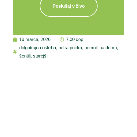
Poslušaj v živo
19 marca, 2026
7:00 dop
dolgotrajna oskrba
,
petra pucko
,
pomoč na domu
,
šentilj
,
starejši