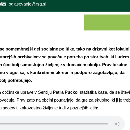
i
oglasevanje@rsg.si
e pomembnejši del socialne politike, tako na državni kot lokalni
starejših prebivalcev se povečuje potreba po storitvah, ki ljudem
 čim bolj samostojno življenje v domačem okolju. Prav lokalne
no vlogo, saj s konkretnimi ukrepi in podporo zagotavljajo, da
bolj potrebujejo.
a občinske uprave v Šentilju
Petra Pucko
, statistika kaže, da se števi
ovečuje. Prav zato na občini poudarjajo, da gre za skupino, ki ji je tre
agotoviti kakovostno življenje tudi v poznejših letih: