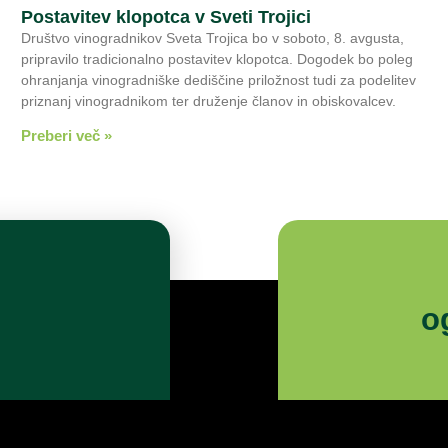
Postavitev klopotca v Sveti Trojici
Društvo vinogradnikov Sveta Trojica bo v soboto, 8. avgusta,
pripravilo tradicionalno postavitev klopotca. Dogodek bo poleg
ohranjanja vinogradniške dediščine priložnost tudi za podelitev
priznanj vinogradnikom ter druženje članov in obiskovalcev.
Preberi več »
o