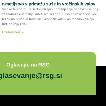
Kmetijstvo v primežu suše in vročinskih valov
Visoke temperature in dolgotrajno pomanjkanje padavin vse bolj
zaznamujejo letošnjo kmetijsko sezono. Suša povzroča vse več
težav na njivah in travnikih, vročinski valovi pa močno vplivajo
tudi na rejo živali.
Preberi več »
Oglašujte na RSG
glasevanje@rsg.si