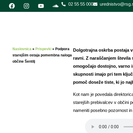
02 55 55 000
urednistvo@rsg.s
Naslovnica
»
Prispevki
»
Podpora
Dolgotrajna oskrba postaja vs
starejšim ostaja pomembna naloga
ravni. Z naraščanjem števila 
občine Šentilj
omogočajo dostojno, varno in
skupnosti imajo pri tem ključ
pomoč doseže tiste, ki jo naj
Kot nam je povedala direktoric
starejših prebivalcev v občini p
nameniti posebno pozornost in z