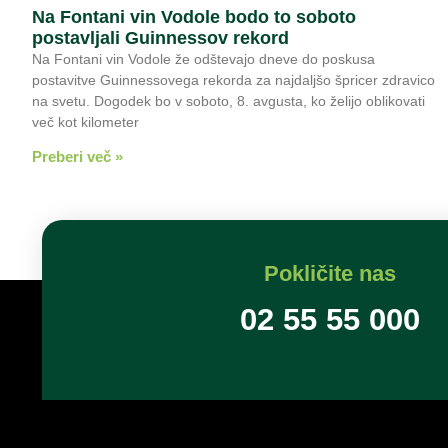
Na Fontani vin Vodole bodo to soboto
postavljali Guinnessov rekord
Na Fontani vin Vodole že odštevajo dneve do poskusa
postavitve Guinnessovega rekorda za najdaljšo špricer zdravico
na svetu. Dogodek bo v soboto, 8. avgusta, ko želijo oblikovati
več kot kilometer
Preberi več »
Pokličite nas
02 55 55 000