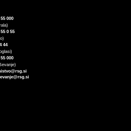
 55 000
rala)
 55 0 55
io)
4 44
oglasi)
 55 000
ševanje)
nistvo@rsg.si
sevanje@rsg.si