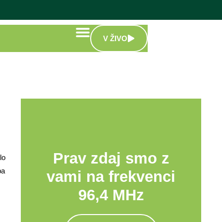
V ŽIVO
Prav zdaj smo z
lo
ba
vami na frekvenci
96,4 MHz