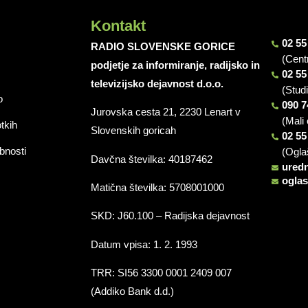
Kontakt
02 55
RADIO SLOVENSKE GORICE
(Cent
podjetje za informiranje, radijsko in
02 55
televizijsko dejavnost d.o.o.
(Stud
o
090 7
Jurovska cesta 21, 2230 Lenart v
(Mali 
otkih
Slovenskih goricah
02 55
bnosti
(Ogla
Davčna številka: 40187462
ured
ogla
Matična številka: 5708001000
SKD: J60.100 – Radijska dejavnost
Datum vpisa: 1. 2. 1993
TRR: SI56 3300 0001 2409 007
(Addiko Bank d.d.)