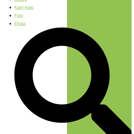
Kam-kdaj
Foto
Ekipa