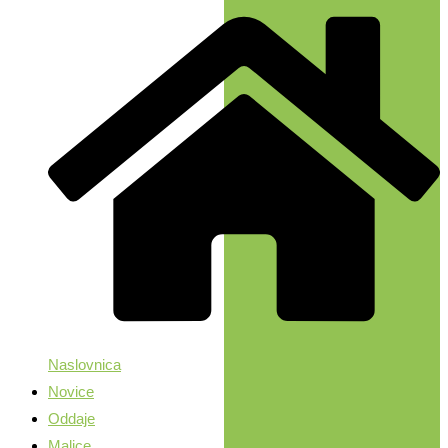
Naslovnica
Novice
Oddaje
Malice