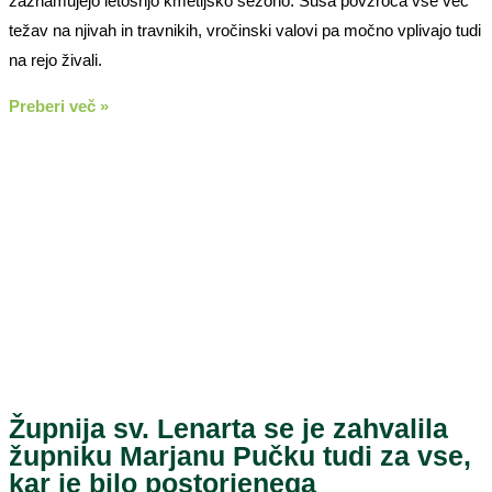
zaznamujejo letošnjo kmetijsko sezono. Suša povzroča vse več
težav na njivah in travnikih, vročinski valovi pa močno vplivajo tudi
na rejo živali.
Preberi več »
Župnija sv. Lenarta se je zahvalila
župniku Marjanu Pučku tudi za vse,
kar je bilo postorjenega