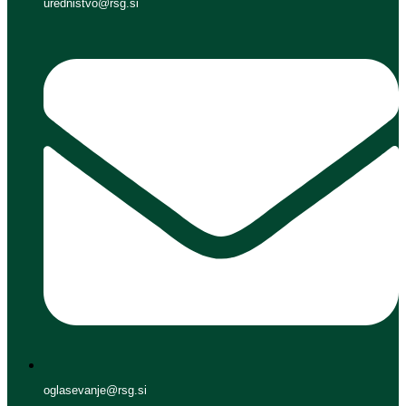
urednistvo@rsg.si
oglasevanje@rsg.si