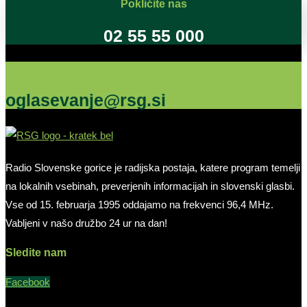
Pokličite nas
02 55 55 000
Oglašujte na RSG
oglasevanje@rsg.si
Radio Slovenske gorice je radijska postaja, katere program temelji
na lokalnih vsebinah, preverjenih informacijah in slovenski glasbi.
Vse od 15. februarja 1995 oddajamo na frekvenci 96,4 MHz.
Vabljeni v našo družbo 24 ur na dan!
Sledite nam
Facebook