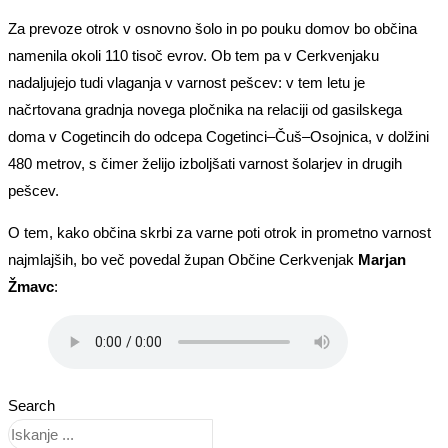
Za prevoze otrok v osnovno šolo in po pouku domov bo občina
namenila okoli 110 tisoč evrov. Ob tem pa v Cerkvenjaku
nadaljujejo tudi vlaganja v varnost pešcev: v tem letu je
načrtovana gradnja novega pločnika na relaciji od gasilskega
doma v Cogetincih do odcepa Cogetinci–Čuš–Osojnica, v dolžini
480 metrov, s čimer želijo izboljšati varnost šolarjev in drugih
pešcev.
O tem, kako občina skrbi za varne poti otrok in prometno varnost
najmlajših, bo več povedal župan Občine Cerkvenjak
Marjan
Žmavc
:
Search