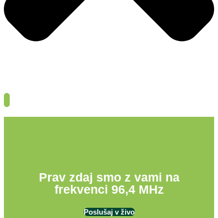
Prav zdaj smo z vami na
frekvenci 96,4 MHz
Poslušaj v živo