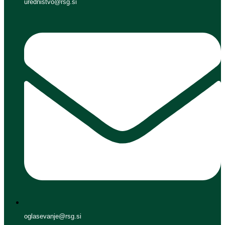
urednistvo@rsg.si
oglasevanje@rsg.si