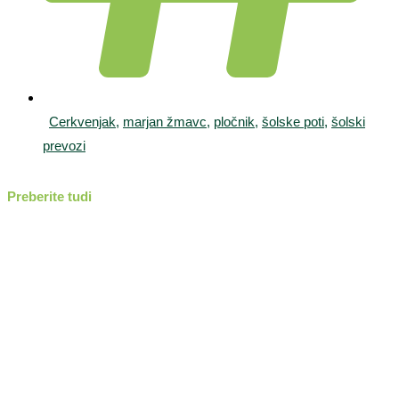
Cerkvenjak
,
marjan žmavc
,
pločnik
,
šolske poti
,
šolski
prevozi
Preberite tudi