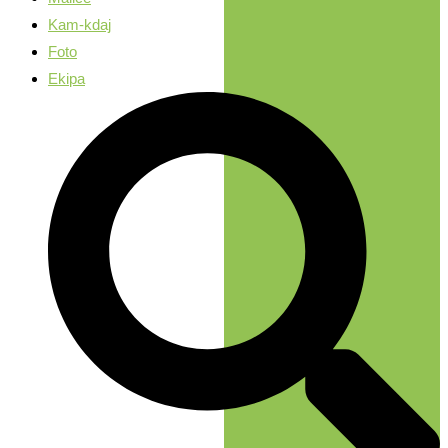
Kam-kdaj
Foto
Ekipa