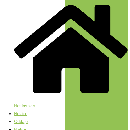
Naslovnica
Novice
Oddaje
Malice