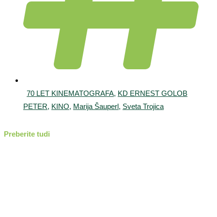
70 LET KINEMATOGRAFA
,
KD ERNEST GOLOB
PETER
,
KINO
,
Marija Šauperl
,
Sveta Trojica
Preberite tudi