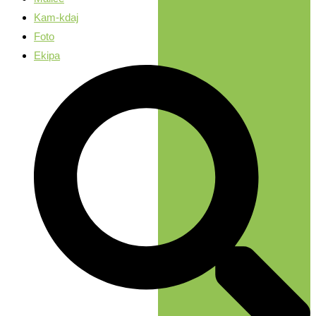
Kam-kdaj
Foto
Ekipa