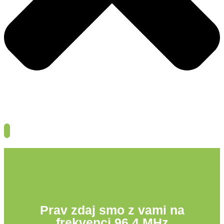
Prav zdaj smo z vami na
frekvenci 96,4 MHz