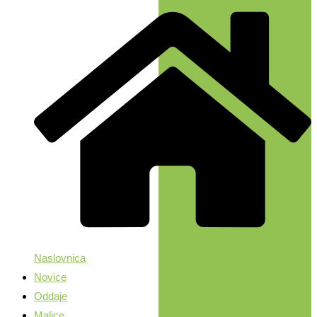
Naslovnica
Novice
Oddaje
Malice