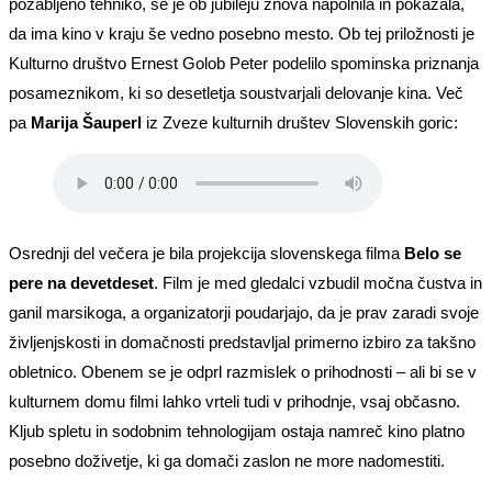
pozabljeno tehniko, se je ob jubileju znova napolnila in pokazala,
da ima kino v kraju še vedno posebno mesto. Ob tej priložnosti je
Kulturno društvo Ernest Golob Peter podelilo spominska priznanja
posameznikom, ki so desetletja soustvarjali delovanje kina. Več
pa
Marija Šauperl
iz Zveze kulturnih društev Slovenskih goric:
Osrednji del večera je bila projekcija slovenskega filma
Belo se
pere na devetdeset
. Film je med gledalci vzbudil močna čustva in
ganil marsikoga, a organizatorji poudarjajo, da je prav zaradi svoje
življenjskosti in domačnosti predstavljal primerno izbiro za takšno
obletnico. Obenem se je odprl razmislek o prihodnosti – ali bi se v
kulturnem domu filmi lahko vrteli tudi v prihodnje, vsaj občasno.
Kljub spletu in sodobnim tehnologijam ostaja namreč kino platno
posebno doživetje, ki ga domači zaslon ne more nadomestiti.