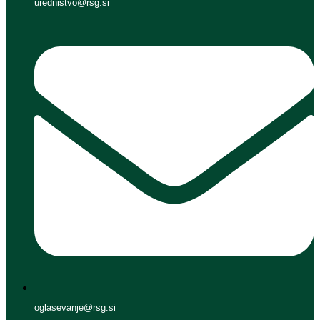
urednistvo@rsg.si
oglasevanje@rsg.si