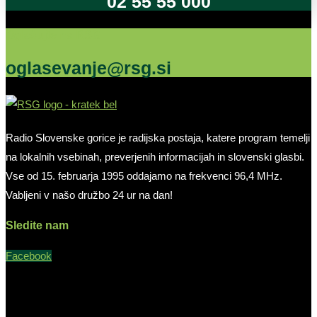
02 55 55 000
Oglašujte na RSG
oglasevanje@rsg.si
Radio Slovenske gorice je radijska postaja, katere program temelji
na lokalnih vsebinah, preverjenih informacijah in slovenski glasbi.
Vse od 15. februarja 1995 oddajamo na frekvenci 96,4 MHz.
Vabljeni v našo družbo 24 ur na dan!
Sledite nam
Facebook