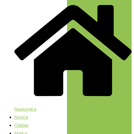
Naslovnica
Novice
Oddaje
Malice