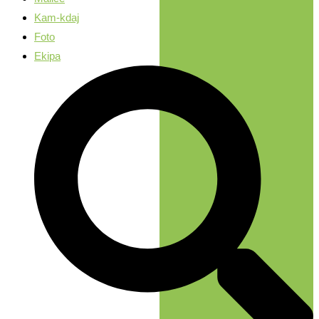
Kam-kdaj
Foto
Ekipa