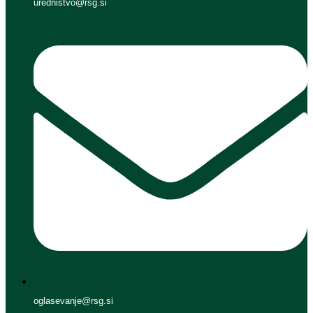
urednistvo@rsg.si
oglasevanje@rsg.si