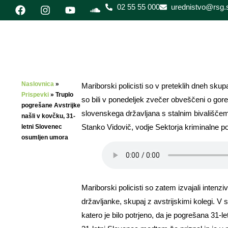
02 55 55 000
urednistvo@rsg.s
Naslovnica
»
Mariborski policisti so v preteklih dneh skupa
Prispevki
»
Truplo
so bili v ponedeljek zvečer obveščeni o goreče
pogrešane Avstrijke
slovenskega državljana s stalnim bivališčem
našli v kovčku, 31-
Stanko Vidovič, vodje Sektorja kriminalne po
letni Slovenec
osumljen umora
Mariborski policisti so zatem izvajali intenz
državljanke, skupaj z avstrijskimi kolegi. V
katero je bilo potrjeno, da je pogrešana 31-le