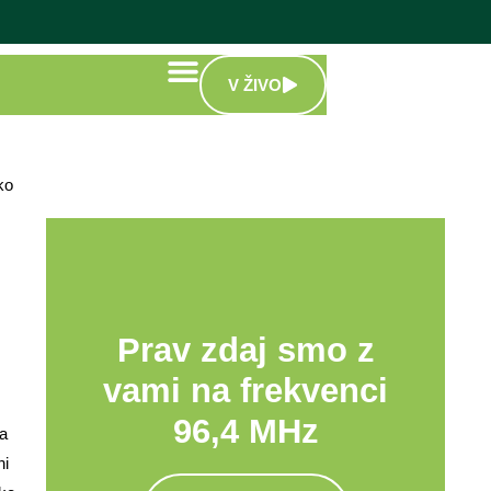
V ŽIVO
ko
Prav zdaj smo z
vami na frekvenci
96,4 MHz
za
ni