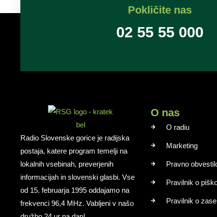
Pokličite nas
02 55 55 000
O nas
O radiu
Radio Slovenske gorice je radijska
Marketing
postaja, katere program temelji na
lokalnih vsebinah, preverjenih
Pravno obvestil
informacijah in slovenski glasbi. Vse
Pravilnik o pišk
od 15. februarja 1995 oddajamo na
Pravilnik o zase
frekvenci 96,4 MHz. Vabljeni v našo
družbo 24 ur na dan!