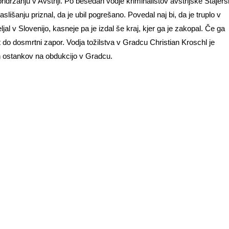
ridržanju v Avstriji. Po besedah vodje kriminalistov avstrijske Štajer
šanju priznal, da je ubil pogrešano. Povedal naj bi, da je truplo v
 v Slovenijo, kasneje pa je izdal še kraj, kjer ga je zakopal. Če ga
t do dosmrtni zapor. Vodja tožilstva v Gradcu Christian Kroschl je
ih ostankov na obdukcijo v Gradcu.