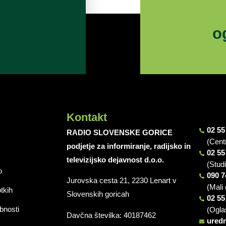
o
Kontakt
02 55
RADIO SLOVENSKE GORICE
(Cent
podjetje za informiranje, radijsko in
02 55
televizijsko dejavnost d.o.o.
(Stud
o
090 7
Jurovska cesta 21, 2230 Lenart v
(Mali 
otkih
Slovenskih goricah
02 55
bnosti
(Ogla
Davčna številka: 40187462
ured