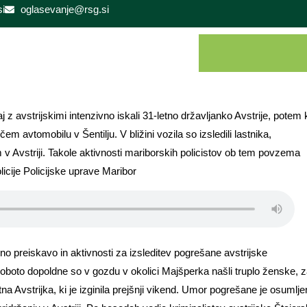
i
oglasevanje@rsg.si
j z avstrijskimi intenzivno iskali 31-letno državljanko Avstrije, potem 
m avtomobilu v Šentilju. V bližini vozila so izsledili lastnika,
 v Avstriji. Takole aktivnosti mariborskih policistov ob tem povzema
licije Policijske uprave Maribor
ivno preiskavo in aktivnosti za izsleditev pogrešane avstrijske
 soboto dopoldne so v gozdu v okolici Majšperka našli truplo ženske, 
tna Avstrijka, ki je izginila prejšnji vikend. Umor pogrešane je osumlje