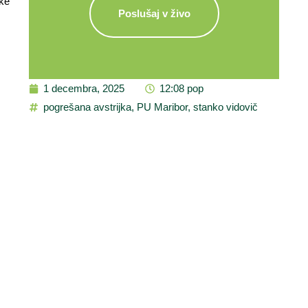
ske
Poslušaj v živo
1 decembra, 2025
12:08 pop
pogrešana avstrijka
,
PU Maribor
,
stanko vidovič