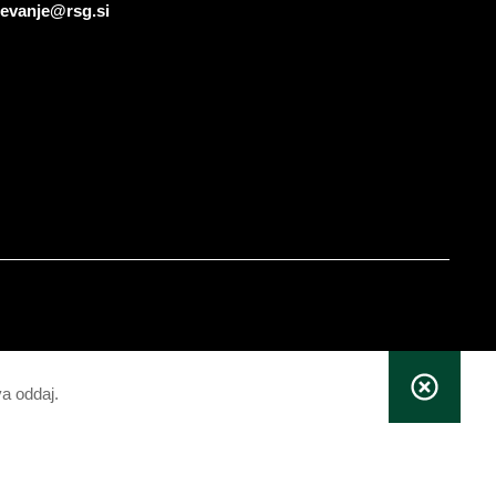
sevanje@rsg.si
va oddaj.