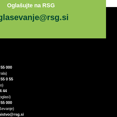
Oglašujte na RSG
glasevanje@rsg.si
 55 000
rala)
 55 0 55
io)
4 44
oglasi)
 55 000
ševanje)
nistvo@rsg.si