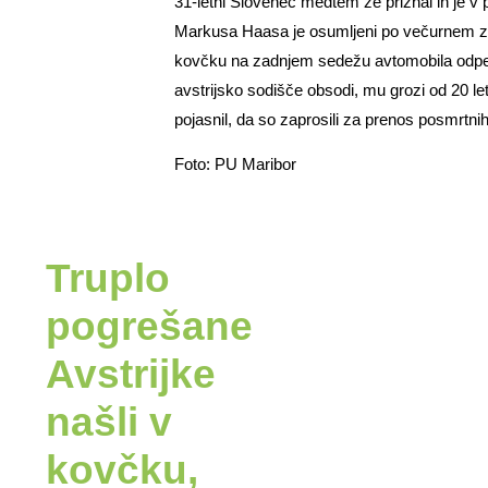
31-letni Slovenec medtem že priznal in je v p
Markusa Haasa je osumljeni po večurnem zasli
kovčku na zadnjem sedežu avtomobila odpeljal
avstrijsko sodišče obsodi, mu grozi od 20 le
pojasnil, da so zaprosili za prenos posmrtn
Foto: PU Maribor
Truplo
pogrešane
Avstrijke
našli v
kovčku,