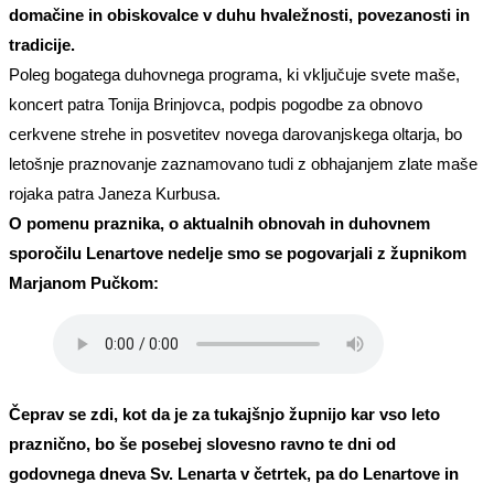
domačine in obiskovalce v duhu hvaležnosti, povezanosti in
tradicije.
Poleg bogatega duhovnega programa, ki vključuje svete maše,
koncert patra Tonija Brinjovca, podpis pogodbe za obnovo
cerkvene strehe in posvetitev novega darovanjskega oltarja, bo
letošnje praznovanje zaznamovano tudi z obhajanjem zlate maše
rojaka patra Janeza Kurbusa.
O pomenu praznika, o aktualnih obnovah in duhovnem
sporočilu Lenartove nedelje smo se pogovarjali z župnikom
Marjanom Pučkom:
Čeprav se zdi, kot da je za tukajšnjo župnijo kar vso leto
praznično, bo še posebej slovesno ravno te dni od
godovnega dneva Sv. Lenarta v četrtek, pa do Lenartove in