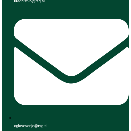
urednistvo@rsg.si
oglasevanje@rsg.si