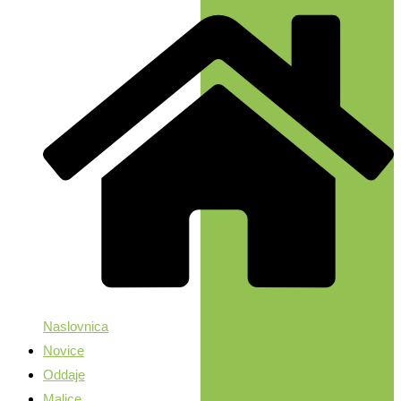
Naslovnica
Novice
Oddaje
Malice