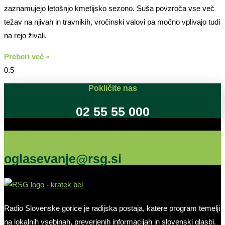
zaznamujejo letošnjo kmetijsko sezono. Suša povzroča vse več
težav na njivah in travnikih, vročinski valovi pa močno vplivajo tudi
na rejo živali.
Preberi več »
Pokličite nas
02 55 55 000
Oglašujte na RSG
oglasevanje@rsg.si
Radio Slovenske gorice je radijska postaja, katere program temelji
na lokalnih vsebinah, preverjenih informacijah in slovenski glasbi.