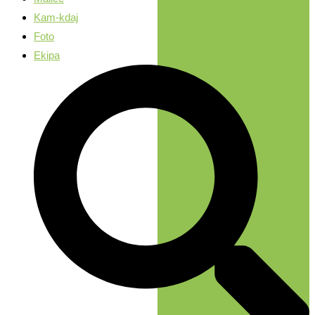
Kam-kdaj
Foto
Ekipa