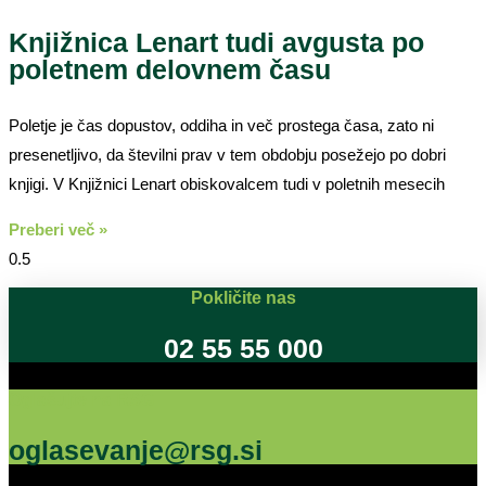
Knjižnica Lenart tudi avgusta po
poletnem delovnem času
Poletje je čas dopustov, oddiha in več prostega časa, zato ni
presenetljivo, da številni prav v tem obdobju posežejo po dobri
knjigi. V Knjižnici Lenart obiskovalcem tudi v poletnih mesecih
Preberi več »
Pokličite nas
02 55 55 000
Oglašujte na RSG
oglasevanje@rsg.si