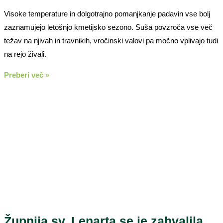
Visoke temperature in dolgotrajno pomanjkanje padavin vse bolj
zaznamujejo letošnjo kmetijsko sezono. Suša povzroča vse več
težav na njivah in travnikih, vročinski valovi pa močno vplivajo tudi
na rejo živali.
Preberi več »
Župnija sv. Lenarta se je zahvalila