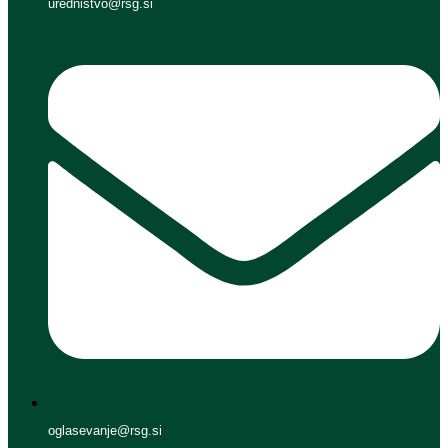
urednistvo@rsg.si
oglasevanje@rsg.si