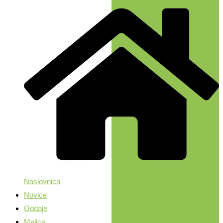
Naslovnica
Novice
Oddaje
Malice