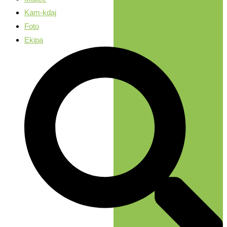
Kam-kdaj
Foto
Ekipa