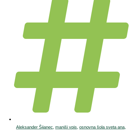
Aleksander Šijanec
,
manjši vpis
,
osnovna šola sveta ana
,