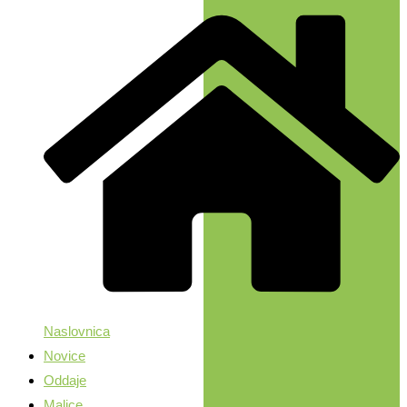
Naslovnica
Novice
Oddaje
Malice