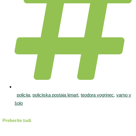
policija
,
policijska postaja lenart
,
teodora vogrinec
,
varno v
šolo
Preberite tudi