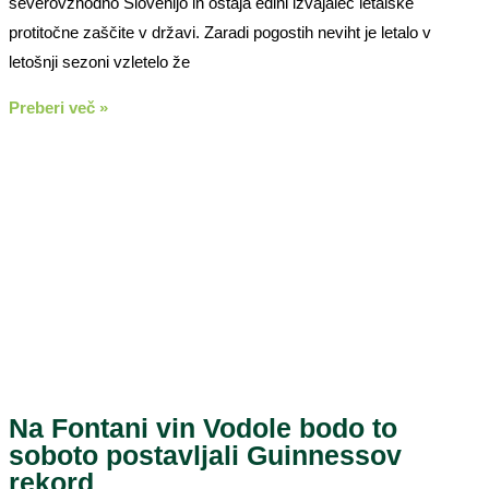
severovzhodno Slovenijo in ostaja edini izvajalec letalske
protitočne zaščite v državi. Zaradi pogostih neviht je letalo v
letošnji sezoni vzletelo že
Preberi več »
Na Fontani vin Vodole bodo to
soboto postavljali Guinnessov
rekord