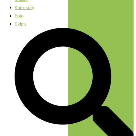
Kam-kdaj
Foto
Ekipa