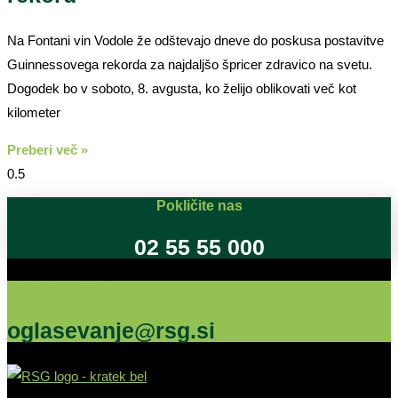
Na Fontani vin Vodole že odštevajo dneve do poskusa postavitve
Guinnessovega rekorda za najdaljšo špricer zdravico na svetu.
Dogodek bo v soboto, 8. avgusta, ko želijo oblikovati več kot
kilometer
Preberi več »
Pokličite nas
02 55 55 000
Oglašujte na RSG
oglasevanje@rsg.si