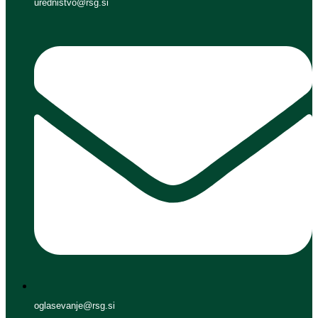
urednistvo@rsg.si
oglasevanje@rsg.si