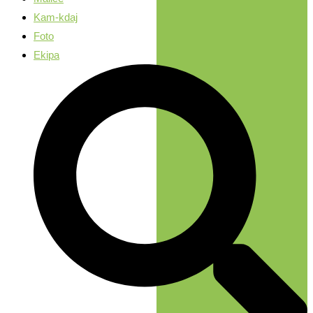
Kam-kdaj
Foto
Ekipa