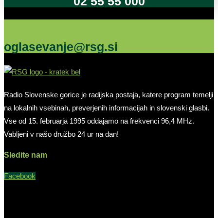
02 55 55 000
Oglašujte na RSG
oglasevanje@rsg.si
Radio Slovenske gorice je radijska postaja, katere program temelji
na lokalnih vsebinah, preverjenih informacijah in slovenski glasbi.
Vse od 15. februarja 1995 oddajamo na frekvenci 96,4 MHz.
Vabljeni v našo družbo 24 ur na dan!
Sledite nam
Facebook