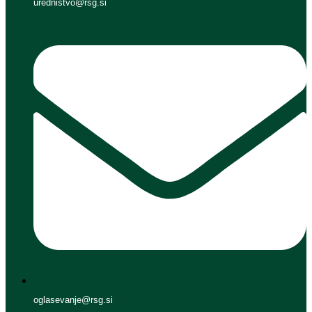
urednistvo@rsg.si
oglasevanje@rsg.si