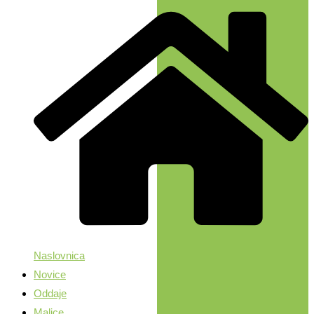
Naslovnica
Novice
Oddaje
Malice