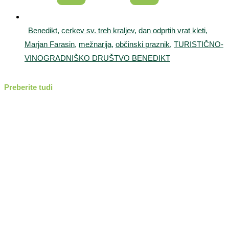
Benedikt
,
cerkev sv. treh kraljev
,
dan odprtih vrat kleti
,
Marjan Farasin
,
mežnarija
,
občinski praznik
,
TURISTIČNO-
VINOGRADNIŠKO DRUŠTVO BENEDIKT
Preberite tudi