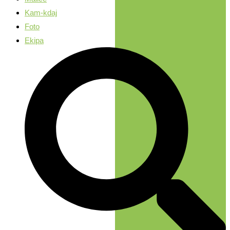
Kam-kdaj
Foto
Ekipa