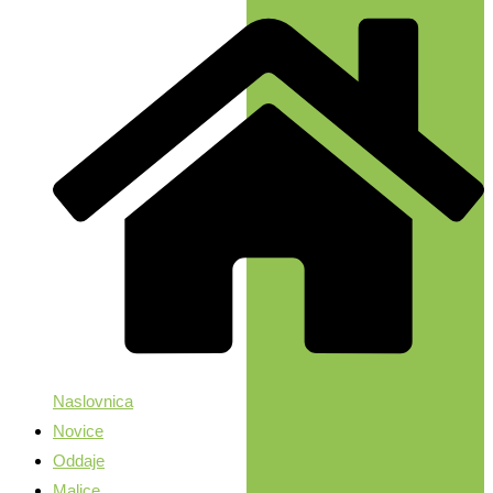
Naslovnica
Novice
Oddaje
Malice