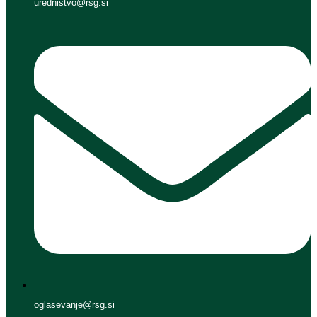
urednistvo@rsg.si
oglasevanje@rsg.si