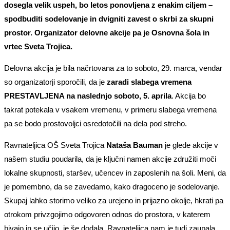
dosegla velik uspeh, bo letos ponovljena z enakim ciljem –
spodbuditi sodelovanje in dvigniti zavest o skrbi za skupni
prostor. Organizator delovne akcije pa je Osnovna šola in
vrtec Sveta Trojica.
Delovna akcija je bila načrtovana za to soboto, 29. marca, vendar
so organizatorji sporočili, da je
zaradi slabega vremena
PRESTAVLJENA na naslednjo soboto, 5. aprila
. Akcija bo
takrat potekala v vsakem vremenu, v primeru slabega vremena
pa se bodo prostovoljci osredotočili na dela pod streho.
Ravnateljica OŠ Sveta Trojica
Nataša Bauman
je glede akcije v
našem studiu poudarila, da je ključni namen akcije združiti moči
lokalne skupnosti, staršev, učencev in zaposlenih na šoli. Meni, da
je pomembno, da se zavedamo, kako dragoceno je sodelovanje.
Skupaj lahko storimo veliko za urejeno in prijazno okolje, hkrati pa
otrokom privzgojimo odgovoren odnos do prostora, v katerem
bivajo in se učijo, je še dodala. Ravnateljica nam je tudi zaupala,