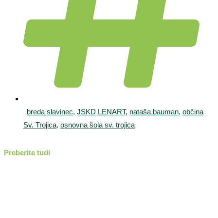
breda slavinec
,
JSKD LENART
,
nataša bauman
,
občina
Sv. Trojica
,
osnovna šola sv. trojica
Preberite tudi