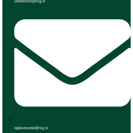
urednistvo@rsg.si
oglasevanje@rsg.si