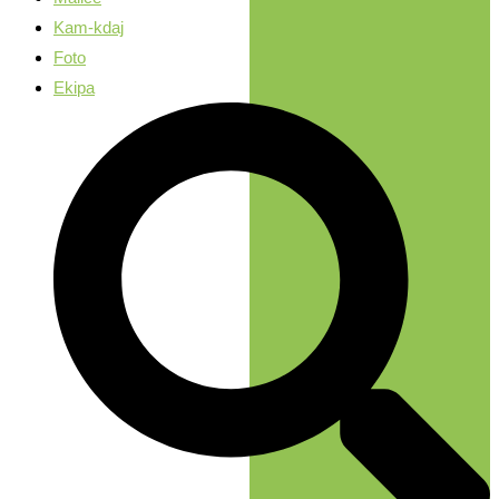
Kam-kdaj
Foto
Ekipa