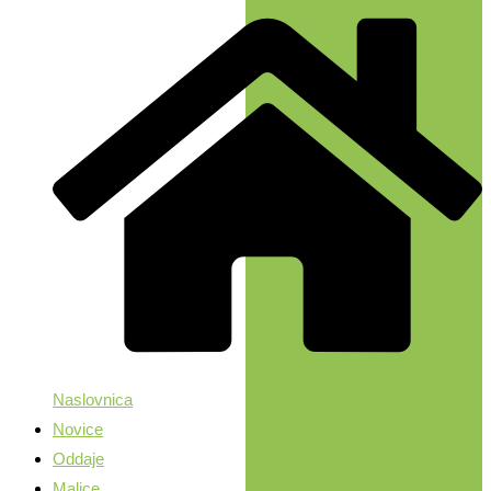
Naslovnica
Novice
Oddaje
Malice