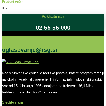
Preberi več »
Pokličite nas
02 55 55 000
Oglašujte na RSG
oglasevanje@rsg.si
Radio Slovenske gorice je radijska postaja, katere program temelji
na lokalnih vsebinah, preverjenih informacijah in slovenski glasbi.
Vse od 15. februarja 1995 oddajamo na frekvenci 96,4 MHz.
Vabljeni v našo družbo 24 ur na dan!
Sledite nam