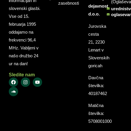
informacijah in
(Oglaševa
zasebnosti
dejavnost
slovenski glasbi.
urednist
d.o.o.
oglaseva
Vse od 15.
februarja 1995
Jurovska
oddajamo na
cesta
frekvenci 96,4
21, 2230
MHz. Vabljeni v
Lenart v
našo družbo 24
Slovenskih
ur na dan!
goricah
Sledite nam
Davčna
številka:
40187462
Matična
številka:
5708001000