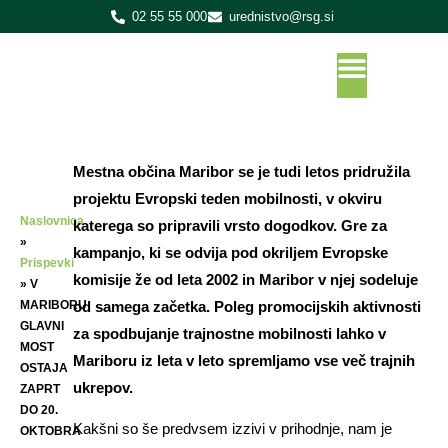
02 55 55 000
urednistvo@rsg.si
Mestna občina Maribor se je tudi letos pridružila
projektu Evropski teden mobilnosti, v okviru
Naslovnica
katerega so pripravili vrsto dogodkov. Gre za
»
kampanjo, ki se odvija pod okriljem Evropske
Prispevki
komisije že od leta 2002 in Maribor v njej sodeluje
»
V
MARIBORU
od samega začetka. Poleg promocijskih aktivnosti
GLAVNI
za spodbujanje trajnostne mobilnosti lahko v
MOST
Mariboru iz leta v leto spremljamo vse več trajnih
OSTAJA
ukrepov.
ZAPRT
DO 20.
Kakšni so še predvsem izzivi v prihodnje, nam je
OKTOBRA