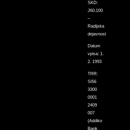
SKD:
J60.100
–
Radijska
dejavnost
Datum
vpisa: 1.
2. 1993
TRR:
SI56
3300
0001
2409
007
(Addiko
Bank