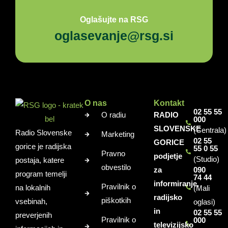
Oglašujte na RSG
oglasevanje@rsg.si
O nas
Kontakt
02 55 55
O radiu
RADIO
000
SLOVENSKE
(Centrala)
Radio Slovenske
Marketing
02 55
GORICE
gorice je radijska
55 0 55
Pravno
podjetje
(Studio)
postaja, katere
obvestilo
za
090
program temelji
74 44
informiranje,
Pravilnik o
na lokalnih
(Mali
radijsko
piškotkih
vsebinah,
oglasi)
in
02 55 55
preverjenih
Pravilnik o
000
televizijsko