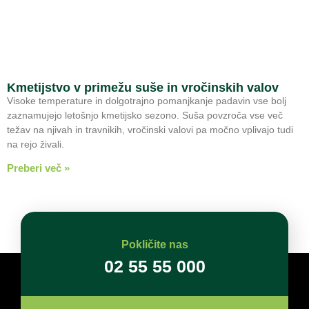
Kmetijstvo v primežu suše in vročinskih valov
Visoke temperature in dolgotrajno pomanjkanje padavin vse bolj
zaznamujejo letošnjo kmetijsko sezono. Suša povzroča vse več
težav na njivah in travnikih, vročinski valovi pa močno vplivajo tudi
na rejo živali.
Preberi več »
Pokličite nas
02 55 55 000