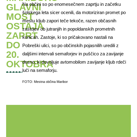
Na občini so po enomesečnem zaprtju in začetku
GLAVNI
šolskega leta sicer ocenili, da motoriziran promet po
MOST
mestu kljub zapori teče tekoče, razen občasnih
OSTAJA
zastojev ob jutranjih in popoldanskih prometnih
ZAPRT
konicah. Zastoje, ki so pričakovano nastali na
DO
Pobreški ulici, so po občinskih pojasnilih uredili z
20.
daljšimi intervali semaforjev in puščico za zavijanje
OKTOBRA
desno, ki dovoljuje avtomobilom zavijanje kljub rdeči
luči na semaforju.
FOTO: Mestna občina Maribor