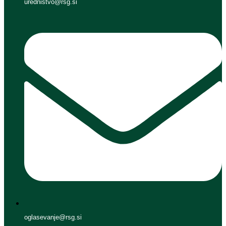
urednistvo@rsg.si
oglasevanje@rsg.si