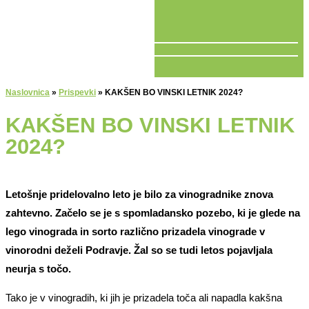
V ŽIVO
Naslovnica
»
Prispevki
»
KAKŠEN BO VINSKI LETNIK 2024?
KAKŠEN BO VINSKI LETNIK
2024?
Letošnje pridelovalno leto je bilo za vinogradnike znova
zahtevno. Začelo se je s spomladansko pozebo, ki je glede na
lego vinograda in sorto različno prizadela vinograde v
vinorodni deželi Podravje. Žal so se tudi letos pojavljala
neurja s točo.
Tako je v vinogradih, ki jih je prizadela toča ali napadla kakšna