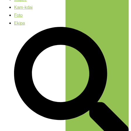
Kam-kdaj
Foto
Ekipa