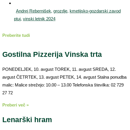
Andrej Rebernišek
,
grozdje
,
kmetijsko-gozdarski zavod
ptuj
,
vinski letnik 2024
Preberite tudi
Gostilna Pizzerija Vinska trta
PONEDELJEK, 10. avgust TOREK, 11. avgust SREDA, 12.
avgust ČETRTEK, 13. avgust PETEK, 14. avgust Stalna ponudba
malic: Malice strežejo: 10.00 – 13.00 Telefonska številka: 02 729
27 72
Preberi več »
Lenarški hram