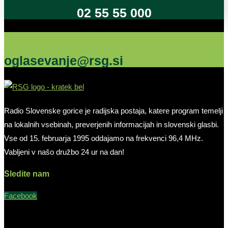
02 55 55 000
Oglašujte na RSG
oglasevanje@rsg.si
Radio Slovenske gorice je radijska postaja, katere program temelji
na lokalnih vsebinah, preverjenih informacijah in slovenski glasbi.
Vse od 15. februarja 1995 oddajamo na frekvenci 96,4 MHz.
Vabljeni v našo družbo 24 ur na dan!
Sledite nam
Facebook