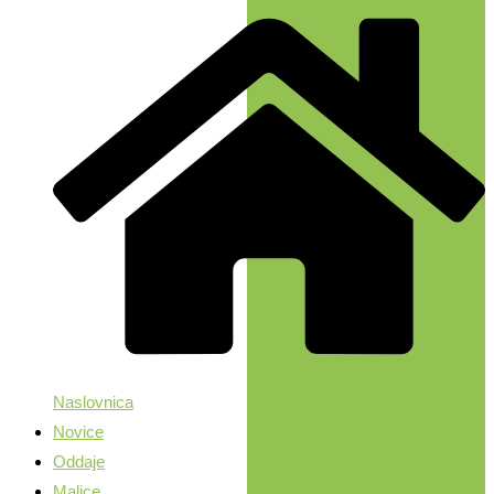
Naslovnica
Novice
Oddaje
Malice