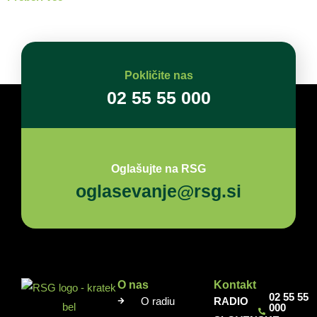
Pokličite nas
02 55 55 000
Oglašujte na RSG
oglasevanje@rsg.si
O nas
Kontakt
02 55 55
O radiu
RADIO
000