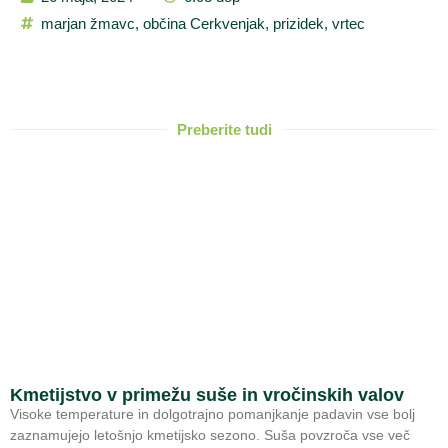
marjan žmavc
,
občina Cerkvenjak
,
prizidek
,
vrtec
Preberite tudi
Kmetijstvo v primežu suše in vročinskih valov
Visoke temperature in dolgotrajno pomanjkanje padavin vse bolj
zaznamujejo letošnjo kmetijsko sezono. Suša povzroča vse več