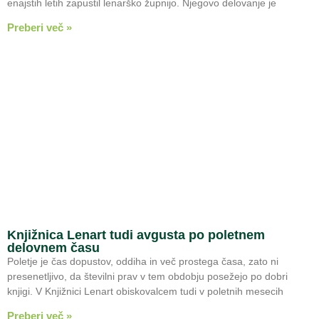
enajstih letih zapustil lenarško župnijo. Njegovo delovanje je
Preberi več »
Knjižnica Lenart tudi avgusta po poletnem
delovnem času
Poletje je čas dopustov, oddiha in več prostega časa, zato ni
presenetljivo, da številni prav v tem obdobju posežejo po dobri
knjigi. V Knjižnici Lenart obiskovalcem tudi v poletnih mesecih
Preberi več »