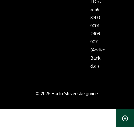
TRR:
SI56
3300
0001
2409
007
(Addiko
Bank
d.d.)
© 2026 Radio Slovenske gorice