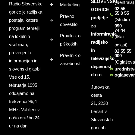
SLOVENSKE
(Centrala)
Radio Slovenske
Marketing
02 55
GORICE
gorice je radijska
55 0 55
Pravno
podjetje
(Studio)
postaja, katere
obvestilo
za
090
program temelji
74 44
informiranje,
Pravilnik o
na lokalnih
(Mali
radijsko
piškotkih
vsebinah,
oglasi)
in
02 55 55
preverjenih
Pravilnik o
000
televizijsko
informacijah in
(Oglaševa
zasebnosti
dejavnost
slovenski glasbi.
urednist
d.o.o.
oglaseva
Vse od 15.
februarja 1995
Jurovska
oddajamo na
cesta
frekvenci 96,4
21, 2230
MHz. Vabljeni v
Lenart v
našo družbo 24
Slovenskih
ur na dan!
goricah