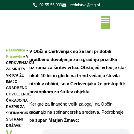
02 55 55 000
urednistvo@rsg.si
Naslovnica
»
V Občini Cerkvenjak so že lani pridobili
Prispevki
»
V
gradbeno dovoljenje za izgradnjo prizidka
CERKVENJAKU
oziroma za širitev vrtca. Obstoječi vrtec je star
ZA ŠIRITEV
okoli 10 let in glede na trend večanja števila
VRTCA ŽE
IMAJO
otrok v občini, so v Cerkvenjaku že pristopili k
GRADBENO
postopkom za širitev objekta.
DOVOLJENJE,
ČAKAJO NA
Ker gre za finančno velik zalogaj, na Občini
RAZPIS ZA
računajo na sofinancerska sredstva. Podrobneje
SOFINANCIRANJE
S STRANI
pa župan
Marjan Žmavc
:
DRŽAVE
V