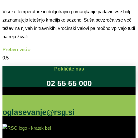
Visoke temperature in dolgotrajno pomanjkanje padavin vse bolj
zaznamujejo letošnjo kmetijsko sezono. Suša povzroča vse več
težav na njivah in travnikih, vročinski valovi pa močno vplivajo tudi
na rejo živali.
Preberi več »
Pokličite nas
02 55 55 000
Oglašujte na RSG
oglasevanje@rsg.si