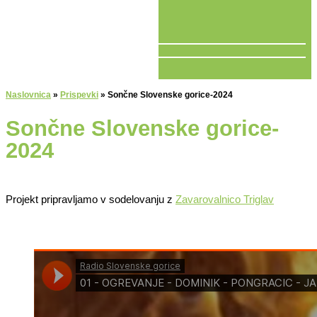
V ŽIVO
Naslovnica
»
Prispevki
»
Sončne Slovenske gorice-2024
Sončne Slovenske gorice-
2024
Projekt pripravljamo v sodelovanju z
Zavarovalnico Triglav