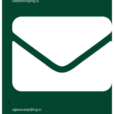
urednistvo@rsg.si
oglasevanje@rsg.si