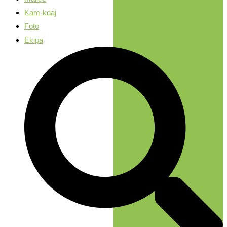
Kam-kdaj
Foto
Ekipa