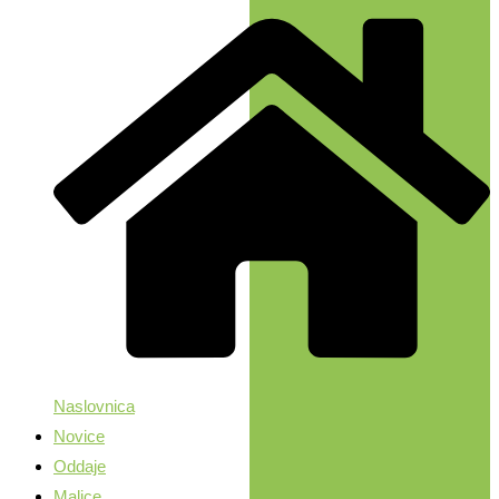
Naslovnica
Novice
Oddaje
Malice