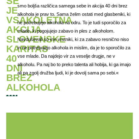
SE
smo boljša različica samega sebe in akcija 40 dni brez
JE
alkohola je prav to. Sama želim ostati med glasbeniki, ki
VSAKOLETNA
ne potrebujejo alkohola na odru. To je tudi sporočilo za
AKCIJA
mlade, ki pogojujejo zabavo in ples z alkoholom.
SLOVENSKE
Navduševali so me vrstniki, ki za zabavo resnično niso
KARITAS
in ne potrebujejo alkohola in mislim, da je to sporočilo za
40
vse mlade. Da najdejo vir za veselje drugje, ne v
alkoholu. Pa naj bo to preko talenta ali hobija, ki ga imajo
DNI
ali pa zgolj družba ljudi, ki je dovolj sama po sebi.«
BREZ
ALKOHOLA