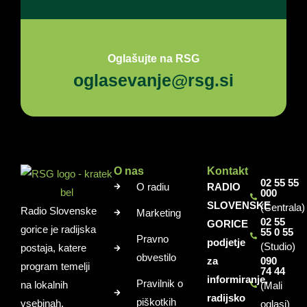
Oglašujte na RSG
oglasevanje@rsg.si
O nas
Kontakt
02 55 55
O radiu
RADIO
000
SLOVENSKE
(Centrala)
Radio Slovenske
Marketing
02 55
GORICE
gorice je radijska
55 0 55
Pravno
podjetje
(Studio)
postaja, katere
obvestilo
za
090
program temelji
74 44
informiranje,
Pravilnik o
na lokalnih
(Mali
radijsko
piškotkih
vsebinah,
oglasi)