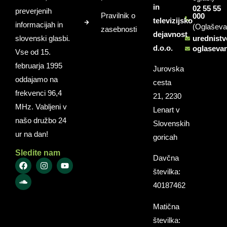
in
02 55 55
preverjenih
Pravilnik o
000
televizijsko
informacijah in
(Oglaševa
zasebnosti
dejavnost
slovenski glasbi.
urednist
d.o.o.
oglaseva
Vse od 15.
februarja 1995
Jurovska
oddajamo na
cesta
frekvenci 96,4
21, 2230
MHz. Vabljeni v
Lenart v
našo družbo 24
Slovenskih
ur na dan!
goricah
Sledite nam
Davčna
številka:
40187462
Matična
številka: