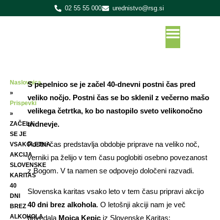
02 55 55 000
urednistvo@rsg.si
Naslovnica
S pepelnico se je začel 40-dnevni postni čas pred
»
veliko nočjo. Postni čas se bo sklenil z večerno mašo
Prispevki
velikega četrtka, ko bo nastopilo sveto velikonočno
»
tridnevje.
ZAČELA
SE JE
Postni čas predstavlja obdobje priprave na veliko noč,
VSAKOLETNA
AKCIJA
verniki pa želijo v tem času poglobiti osebno povezanost
SLOVENSKE
z Bogom. V ta namen se odpovejo določeni razvadi.
KARITAS
40
Slovenska karitas vsako leto v tem času pripravi akcijo
DNI
40 dni brez alkohola
. O letošnji akciji nam je več
BREZ
ALKOHOLA
povedala
Mojca Kepic
iz Slovenske Karitas: