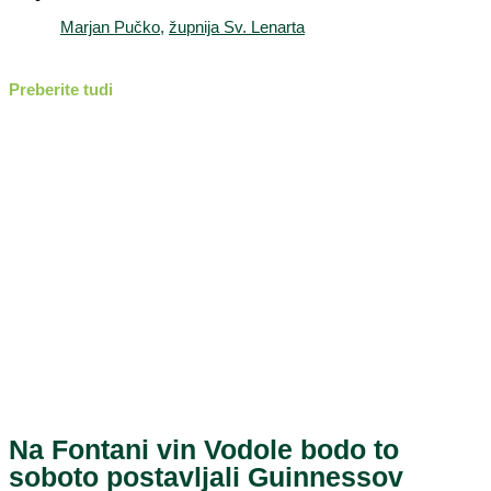
Marjan Pučko
,
župnija Sv. Lenarta
Preberite tudi
Na Fontani vin Vodole bodo to
soboto postavljali Guinnessov