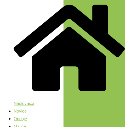
Naslovnica
Novice
Oddaje
Malice