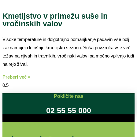
Kmetijstvo v primežu suše in
vročinskih valov
Visoke temperature in dolgotrajno pomanjkanje padavin vse bolj
zaznamujejo letošnjo kmetijsko sezono. Suša povzroča vse več
težav na njivah in travnikih, vročinski valovi pa močno vplivajo tudi
na rejo živali.
Preberi več »
Pokličite nas
02 55 55 000
Oglašujte na RSG