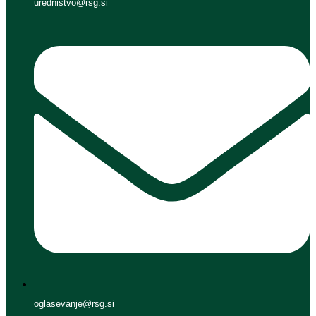
urednistvo@rsg.si
oglasevanje@rsg.si