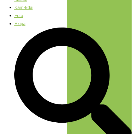
Kam-kdaj
Foto
Ekipa