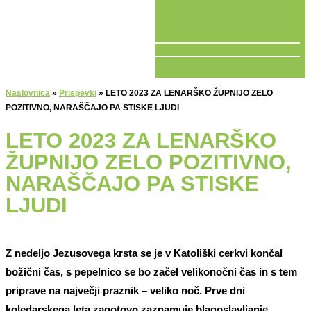
V ŽIVO
Naslovnica
»
Prispevki
»
LETO 2023 ZA LENARŠKO ŽUPNIJO ZELO
POZITIVNO, NARAŠČAJO PA STISKE LJUDI
LETO 2023 ZA LENARŠKO
ŽUPNIJO ZELO POZITIVNO,
NARAŠČAJO PA STISKE
LJUDI
Z nedeljo Jezusovega krsta se je v Katoliški cerkvi končal
božični čas, s pepelnico se bo začel velikonočni čas in s tem
priprave na največji praznik – veliko noč. Prve dni
koledarskega leta zagotovo zaznamuje blagoslavljanje