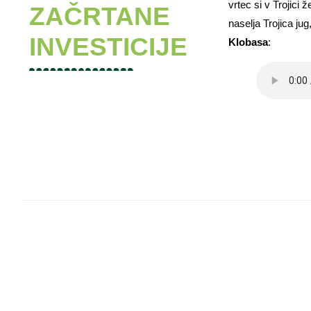
vrtec si v Trojici 
ZAČRTANE
naselja Trojica ju
INVESTICIJE
Klobasa
: