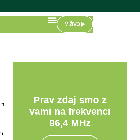
V ŽIVO
Prav zdaj smo z
nom
vami na frekvenci
96,4 MHz
ji