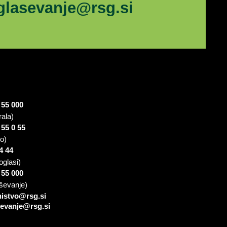
glasevanje@rsg.si
 55 000
rala)
 55 0 55
io)
4 44
oglasi)
 55 000
ševanje)
nistvo@rsg.si
sevanje@rsg.si