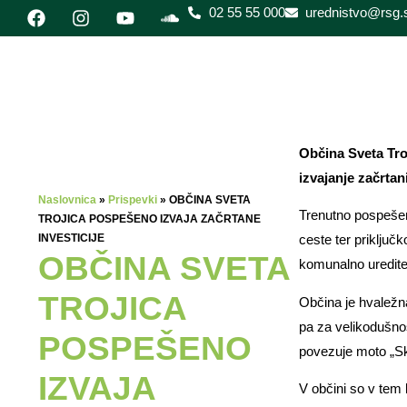
02 55 55 000
urednistvo@rsg.s
Občina Sveta Tro
izvajanje začrtani
Naslovnica
»
Prispevki
»
OBČINA SVETA
Trenutno pospešen
TROJICA POSPEŠENO IZVAJA ZAČRTANE
INVESTICIJE
ceste ter priključk
OBČINA SVETA
komunalno ureditev
TROJICA
Občina je hvaležn
pa za velikodušnos
POSPEŠENO
povezuje moto „Sku
IZVAJA
V občini so v tem 