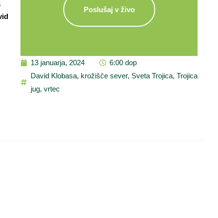
a
Poslušaj v živo
vid
13 januarja, 2024
6:00 dop
David Klobasa
,
krožišče sever
,
Sveta Trojica
,
Trojica
jug
,
vrtec