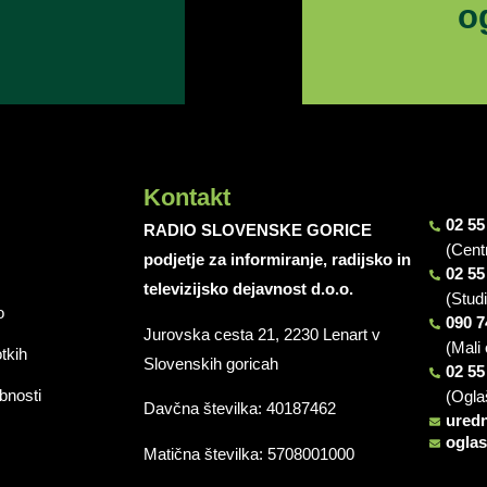
o
Kontakt
02 55
RADIO SLOVENSKE GORICE
(Cent
podjetje za informiranje, radijsko in
02 55
televizijsko dejavnost d.o.o.
(Stud
o
090 7
Jurovska cesta 21, 2230 Lenart v
(Mali 
otkih
Slovenskih goricah
02 55
bnosti
(Ogla
Davčna številka: 40187462
ured
ogla
Matična številka: 5708001000