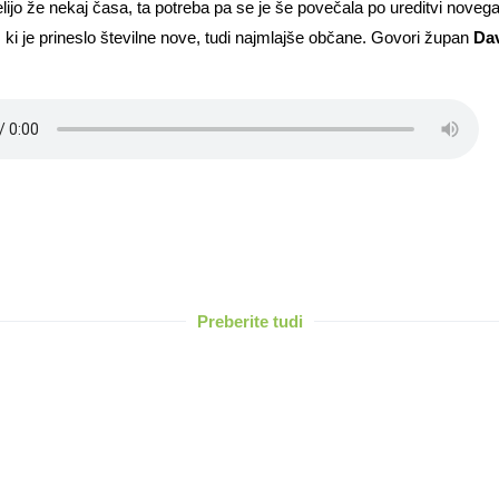
želijo že nekaj časa, ta potreba pa se je še povečala po ureditvi noveg
g, ki je prineslo številne nove, tudi najmlajše občane. Govori župan
Da
Preberite tudi