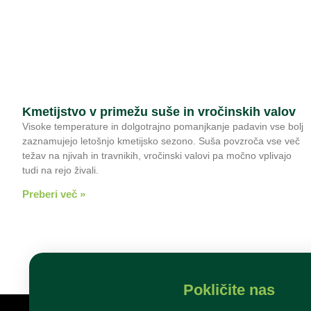
Kmetijstvo v primežu suše in vročinskih valov
Visoke temperature in dolgotrajno pomanjkanje padavin vse bolj
zaznamujejo letošnjo kmetijsko sezono. Suša povzroča vse več
težav na njivah in travnikih, vročinski valovi pa močno vplivajo
tudi na rejo živali.
Preberi več »
Pokličite nas