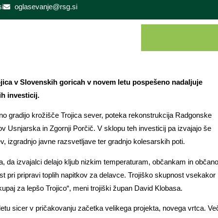
i
oglasevanje@rsg.si
jica v Slovenskih goricah v novem letu pospešeno nadaljuje
h investicij.
o gradijo krožišče Trojica sever, poteka rekonstrukcija Radgonske
ov Usnjarska in Zgornji Porčič. V sklopu teh investicij pa izvajajo še
, izgradnjo javne razsvetljave ter gradnjo kolesarskih poti.
a, da izvajalci delajo kljub nizkim temperaturam, občankam in obča
t pri pripravi toplih napitkov za delavce. Trojiško skupnost vsekakor
paj za lepšo Trojico“, meni trojiški župan David Klobasa.
letu sicer v pričakovanju začetka velikega projekta, novega vrtca. Več