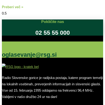
Preberi več »
Pokličite nas
02 55 55 000
Oglašujte na RSG
oglasevanje@rsg.si
Radio Slovenske gorice je radijska postaja, katere program temelji
na lokalnih vsebinah, preverjenih informacijah in slovenski glasbi.
Vse od 15. februarja 1995 oddajamo na frekvenci 96,4 MHz.
Vabljeni v našo družbo 24 ur na dan!