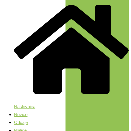
Naslovnica
Novice
Oddaje
Malice