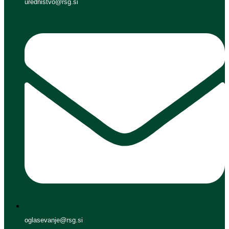
urednistvo@rsg.si
oglasevanje@rsg.si