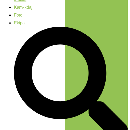
Kam-kdaj
Foto
Ekipa