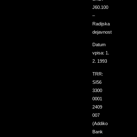
J60.100
–
Radijska
dejavnost
Datum
vpisa: 1.
2. 1993
TRR:
SI56
3300
0001
2409
007
(Addiko
Bank