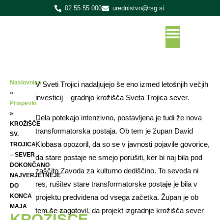
02 55 55 000
urednistvo@rsg.si
Naslovnica
V Sveti Trojici nadaljujejo še eno izmed letošnjih večjih
»
investicij – gradnjo krožišča Sveta Trojica sever.
Prispevki
»
Dela potekajo intenzivno, postavljena je tudi že nova
KROŽIŠČE
transformatorska postaja. Ob tem je župan David
SV.
Klobasa opozoril, da so se v javnosti pojavile govorice,
TROJICA
– SEVER
da stare postaje ne smejo porušiti, ker bi naj bila pod
DOKONČANO
zaščito Zavoda za kulturno dediščino. To seveda ni
NAJVERJETNEJE
res, rušitev stare transformatorske postaje je bila v
DO
KONCA
projektu predvidena od vsega začetka. Župan je ob
MAJA
tem še zagotovil, da projekt izgradnje krožišča sever
KROŽIŠČE