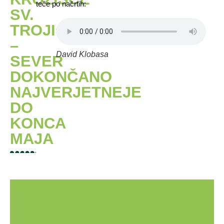
teče po načrtih:
SV.
TROJICA
–
David Klobasa
SEVER
DOKONČANO
NAJVERJETNEJE
DO
KONCA
MAJA