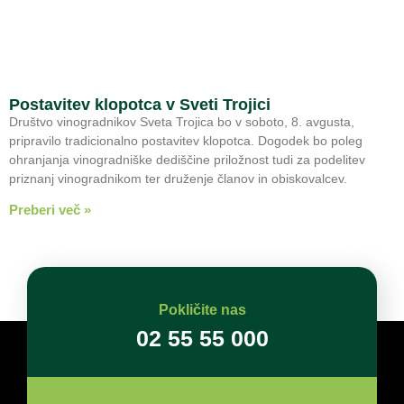
Postavitev klopotca v Sveti Trojici
Društvo vinogradnikov Sveta Trojica bo v soboto, 8. avgusta,
pripravilo tradicionalno postavitev klopotca. Dogodek bo poleg
ohranjanja vinogradniške dediščine priložnost tudi za podelitev
priznanj vinogradnikom ter druženje članov in obiskovalcev.
Preberi več »
Pokličite nas
02 55 55 000