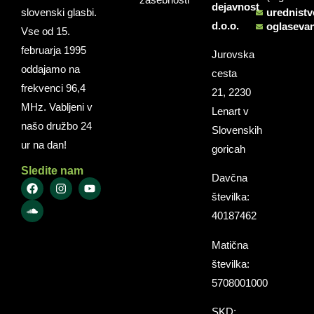
dejavnost
slovenski glasbi.
urednist
d.o.o.
oglaseva
Vse od 15.
februarja 1995
Jurovska
oddajamo na
cesta
frekvenci 96,4
21, 2230
MHz. Vabljeni v
Lenart v
našo družbo 24
Slovenskih
ur na dan!
goricah
Sledite nam
Davčna
številka:
40187462
Matična
številka:
5708001000
SKD: