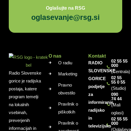
Oglašujte na RSG
oglasevanje@rsg.si
O nas
Kontakt
02 55 55
O radiu
RADIO
000
SLOVENSKE
(Centrala)
Radio Slovenske
Marketing
02 55
GORICE
gorice je radijska
55 0 55
Pravno
podjetje
(Studio)
postaja, katere
obvestilo
za
090
program temelji
74 44
informiranje,
Pravilnik o
na lokalnih
(Mali
radijsko
piškotkih
vsebinah,
oglasi)
in
02 55 55
preverjenih
Pravilnik o
000
televizijsko
informacijah in
(Oglaševa
zasebnosti