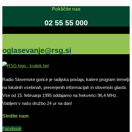
Pokličite nas
02 55 55 000
Oglašujte na RSG
oglasevanje@rsg.si
Radio Slovenske gorice je radijska postaja, katere program temelji
na lokalnih vsebinah, preverjenih informacijah in slovenski glasbi.
Vse od 15. februarja 1995 oddajamo na frekvenci 96,4 MHz.
Vabljeni v našo družbo 24 ur na dan!
Sledite nam
Facebook