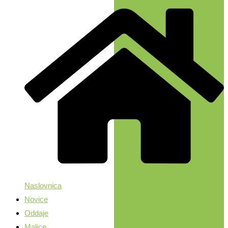
Naslovnica
Novice
Oddaje
Malice