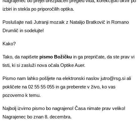
Nagrajenec bo prejel brezplačen pregled vida, korekcijski okvir po
izbiri in stekla po priporočilih optika.
Poslušajte naš Jutranji mozaik z Natalijo Bratkovič in Romano
Drumlič in sodelujte!
Kako?
Tako, da napišete
pismo Božičku
in ga prepričate, da ste prav vi
tisti, ki si zasluži nova očala Optike Auer.
Pismo nam lahko pošljete na elektronski naslov jutro@rsg.si ali
pokličete na 02 55 55 055 in ga preberete v živo, ko vas
pozovemo k temu.
Najbolj izvirno pismo bo nagrajeno! Časa nimate prav veliko!
Nagrajenec bo znan 8. decembra.