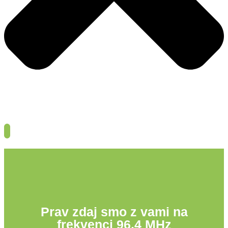
Prav zdaj smo z vami na
frekvenci 96,4 MHz