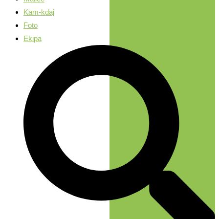
Kam-kdaj
Foto
Ekipa