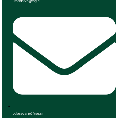
urednistvo@rsg.si
oglasevanje@rsg.si