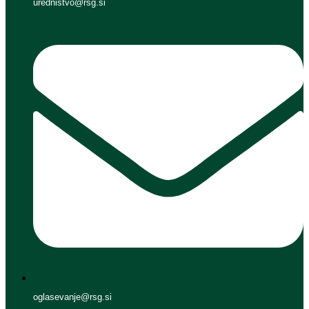
urednistvo@rsg.si
oglasevanje@rsg.si