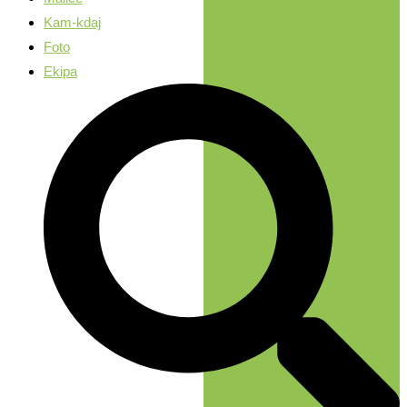
Kam-kdaj
Foto
Ekipa