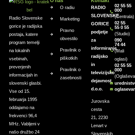
O nas
Kontakt
02 55 55
O radiu
RADIO
000
SLOVENSKE
(Centrala)
Radio Slovenske
Marketing
02 55
GORICE
gorice je radijska
55 0 55
Pravno
podjetje
(Studio)
postaja, katere
obvestilo
za
090
program temelji
74 44
informiranje,
Pravilnik o
na lokalnih
(Mali
radijsko
piškotkih
vsebinah,
oglasi)
in
02 55 55
preverjenih
Pravilnik o
000
televizijsko
informacijah in
(Oglaševa
zasebnosti
dejavnost
slovenski glasbi.
urednist
d.o.o.
oglaseva
Vse od 15.
februarja 1995
Jurovska
oddajamo na
cesta
frekvenci 96,4
21, 2230
MHz. Vabljeni v
Lenart v
našo družbo 24
Slovenskih