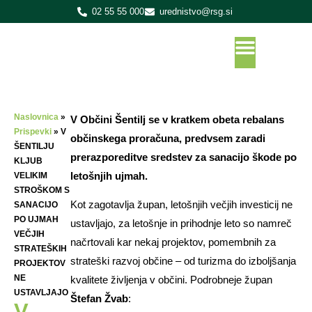
02 55 55 000
urednistvo@rsg.si
Naslovnica
»
V Občini Šentilj se v kratkem obeta rebalans
Prispevki
»
V
občinskega proračuna, predvsem zaradi
ŠENTILJU
prerazporeditve sredstev za sanacijo škode po
KLJUB
letošnjih ujmah.
VELIKIM
STROŠKOM S
Kot zagotavlja župan, letošnjih večjih investicij ne
SANACIJO
PO UJMAH
ustavljajo, za letošnje in prihodnje leto so namreč
VEČJIH
načrtovali kar nekaj projektov, pomembnih za
STRATEŠKIH
strateški razvoj občine – od turizma do izboljšanja
PROJEKTOV
NE
kvalitete življenja v občini. Podrobneje župan
USTAVLJAJO
Štefan Žvab
:
V