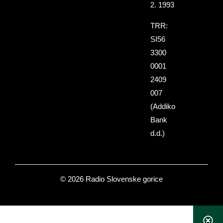
2. 1993
TRR:
SI56
3300
0001
2409
007
(Addiko
Bank
d.d.)
© 2026 Radio Slovenske gorice