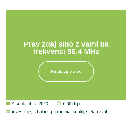
Prav zdaj smo z vami na
frekvenci 96,4 MHz
Poslušaj v živo
4 septembra, 2023
6:00 dop
investicije
,
rebalans proračuna
,
šentilj
,
štefan žvab