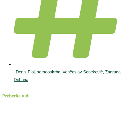
Denis Ploj
,
samooskrba
,
Venčeslav Senekovič
,
Zadruga
Dobrina
Preberite tudi