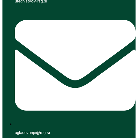
urednistvo@rsg.si
oglasevanje@rsg.si