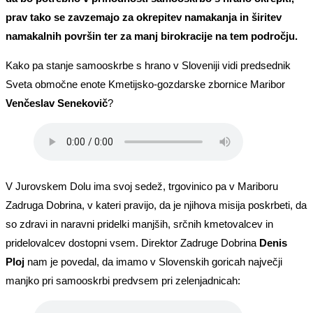
prav tako se zavzemajo za okrepitev namakanja in širitev
namakalnih površin ter za manj birokracije na tem področju.
Kako pa stanje samooskrbe s hrano v Sloveniji vidi predsednik
Sveta območne enote Kmetijsko-gozdarske zbornice Maribor
Venčeslav Senekovič
?
V Jurovskem Dolu ima svoj sedež, trgovinico pa v Mariboru
Zadruga Dobrina, v kateri pravijo, da je njihova misija poskrbeti, da
so zdravi in naravni pridelki manjših, srčnih kmetovalcev in
pridelovalcev dostopni vsem. Direktor Zadruge Dobrina
Denis
Ploj
nam je povedal, da imamo v Slovenskih goricah največji
manjko pri samooskrbi predvsem pri zelenjadnicah: