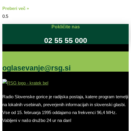
Preberi več »
Pokličite nas
02 55 55 000
Oglašujte na RSG
oglasevanje@rsg.si
Radio Slovenske gorice je radijska postaja, katere program temelji
na lokalnih vsebinah, preverjenih informacijah in slovenski glasbi.
Vse od 15. februarja 1995 oddajamo na frekvenci 96,4 MHz.
Vabljeni v našo družbo 24 ur na dan!