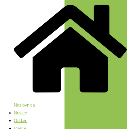
Naslovnica
Novice
Oddaje
Malice