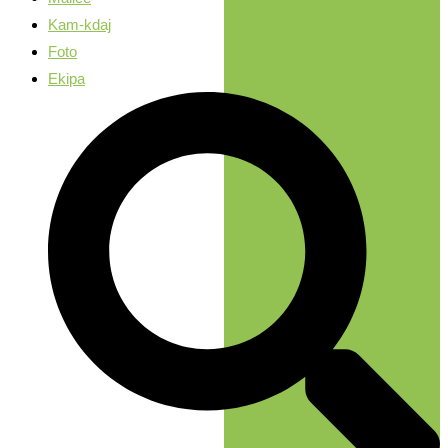
Kam-kdaj
Foto
Ekipa