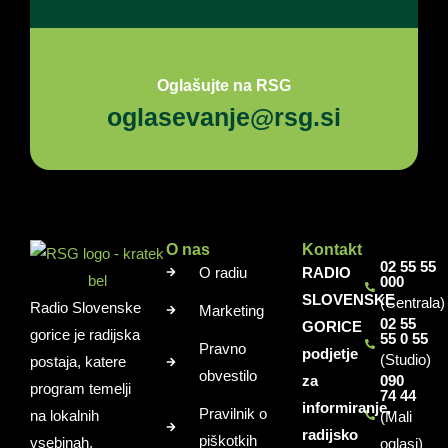
Oglašujte na RSG
oglasevanje@rsg.si
O nas
Kontakt
02 55 55
O radiu
RADIO
000
SLOVENSKE
(Centrala)
Radio Slovenske
Marketing
02 55
GORICE
gorice je radijska
55 0 55
Pravno
podjetje
(Studio)
postaja, katere
obvestilo
za
090
program temelji
74 44
informiranje,
Pravilnik o
na lokalnih
(Mali
radijsko
piškotkih
vsebinah,
oglasi)