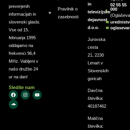
in
02 55 55
preverjenih
Pravilnik o
000
televizijsko
informacijah in
(Oglaševa
zasebnosti
dejavnost
slovenski glasbi.
urednist
d.o.o.
oglaseva
Vse od 15.
februarja 1995
Jurovska
oddajamo na
cesta
frekvenci 96,4
21, 2230
MHz. Vabljeni v
Lenart v
našo družbo 24
Slovenskih
ur na dan!
goricah
Sledite nam
Davčna
številka:
40187462
Matična
številka: