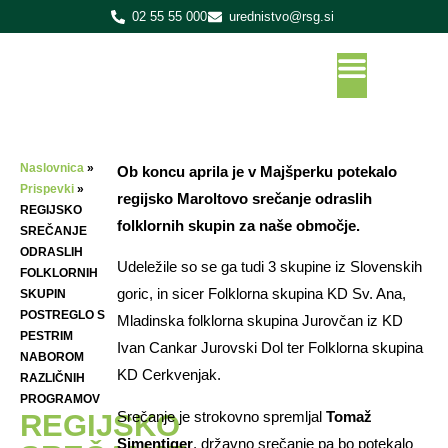
02 55 55 000
urednistvo@rsg.si
Naslovnica
»
Ob koncu aprila je v Majšperku potekalo
Prispevki
»
regijsko Maroltovo srečanje odraslih
REGIJSKO
folklornih skupin za naše območje.
SREČANJE
ODRASLIH
Udeležile so se ga tudi 3 skupine iz Slovenskih
FOLKLORNIH
goric, in sicer Folklorna skupina KD Sv. Ana,
SKUPIN
POSTREGLO S
Mladinska folklorna skupina Jurovčan iz KD
PESTRIM
Ivan Cankar Jurovski Dol ter Folklorna skupina
NABOROM
KD Cerkvenjak.
RAZLIČNIH
PROGRAMOV
Srečanje je strokovno spremljal
Tomaž
REGIJSKO
Simentiger
, državno srečanje pa bo potekalo