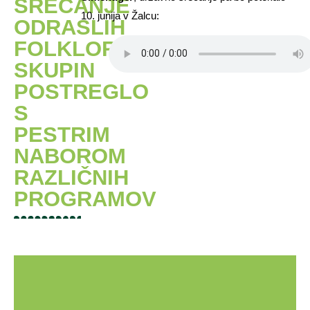
SREČANJE
10. junija v Žalcu:
ODRASLIH
FOLKLORNIH
SKUPIN
POSTREGLO
S
PESTRIM
NABOROM
RAZLIČNIH
PROGRAMOV