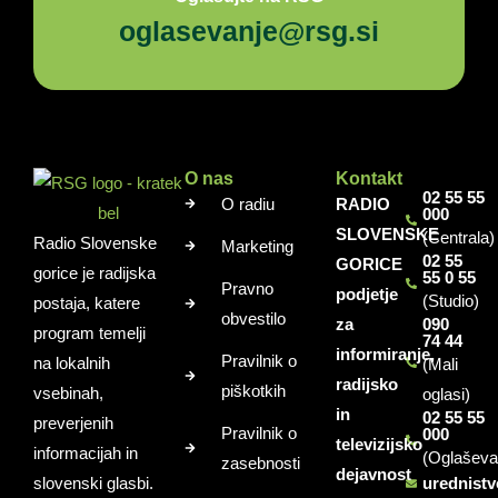
oglasevanje@rsg.si
O nas
Kontakt
02 55 55
O radiu
RADIO
000
SLOVENSKE
(Centrala)
Radio Slovenske
Marketing
02 55
GORICE
gorice je radijska
55 0 55
Pravno
podjetje
(Studio)
postaja, katere
obvestilo
za
090
program temelji
74 44
informiranje,
Pravilnik o
na lokalnih
(Mali
radijsko
piškotkih
vsebinah,
oglasi)
in
02 55 55
preverjenih
Pravilnik o
000
televizijsko
informacijah in
(Oglaševa
zasebnosti
dejavnost
slovenski glasbi.
urednist