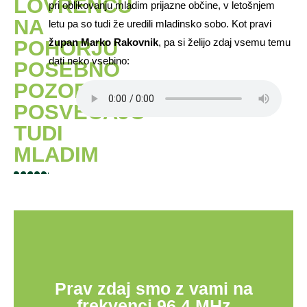
LOVRENCU
pri oblikovanju mladim prijazne občine, v letošnjem
NA
letu pa so tudi že uredili mladinsko sobo. Kot pravi
POHORJU
župan Marko Rakovnik
, pa si želijo zdaj vsemu temu
dati neko vsebino:
POSEBNO
POZORNOST
POSVEČAJO
TUDI
MLADIM
Prav zdaj smo z vami na
frekvenci 96,4 MHz