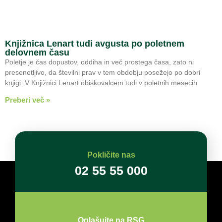
Knjižnica Lenart tudi avgusta po poletnem
delovnem času
Poletje je čas dopustov, oddiha in več prostega časa, zato ni
presenetljivo, da številni prav v tem obdobju posežejo po dobri
knjigi. V Knjižnici Lenart obiskovalcem tudi v poletnih mesecih
Preberi več »
Pokličite nas
02 55 55 000
Oglašujte na RSG