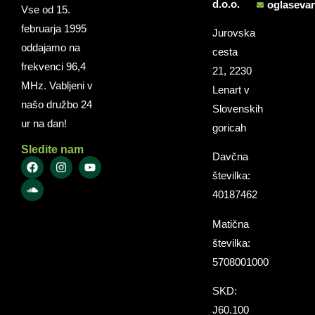
d.o.o.
oglaseva
Vse od 15.
februarja 1995
Jurovska
oddajamo na
cesta
frekvenci 96,4
21, 2230
MHz. Vabljeni v
Lenart v
našo družbo 24
Slovenskih
ur na dan!
goricah
Sledite nam
Davčna
številka:
40187462
Matična
številka:
5708001000
SKD:
J60.100