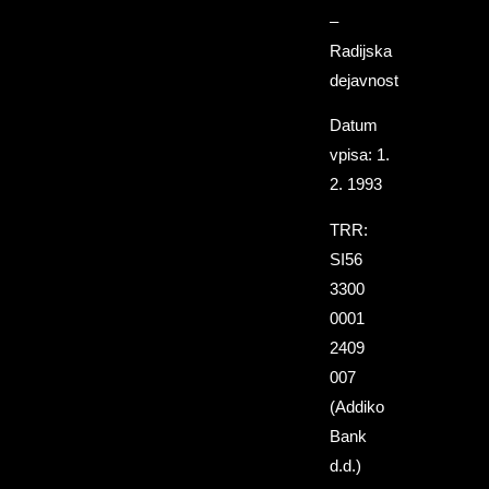
–
Radijska
dejavnost
Datum
vpisa: 1.
2. 1993
TRR:
SI56
3300
0001
2409
007
(Addiko
Bank
d.d.)