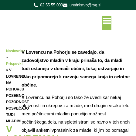
02 55 55 000
urednistvo@rsg.si
Naslovnica
V Lovrencu na Pohorju se zavedajo, da
»
zadovoljstvo mladih v kraju prinaša to, da mladi
Prispevki
tudi ostanejo v domači občini, tukaj ustvarjajo in
»
V
tako pripomorejo k razvoju samega kraja in celotne
LOVRENCU
NA
občine.
POHORJU
POSEBNO
V Lovrencu na Pohorju so tako že uvedli kar nekaj
POZORNOST
aktivnosti in ukrepov za mlade, med drugim vsako leto
POSVEČAJO
med počitnicami mladim ponudijo možnost
TUDI
MLADIM
počitniškega dela, na spletni strani so ravno v teh dneh
V
objavili anketni vprašalnik za mlade, ki jim bo pomagal