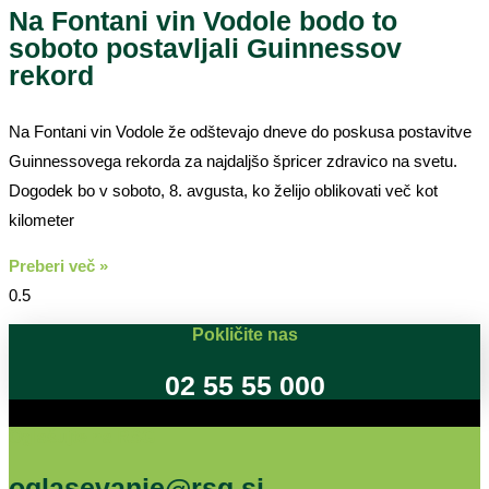
Na Fontani vin Vodole bodo to
soboto postavljali Guinnessov
rekord
Na Fontani vin Vodole že odštevajo dneve do poskusa postavitve
Guinnessovega rekorda za najdaljšo špricer zdravico na svetu.
Dogodek bo v soboto, 8. avgusta, ko želijo oblikovati več kot
kilometer
Preberi več »
Pokličite nas
02 55 55 000
Oglašujte na RSG
oglasevanje@rsg.si