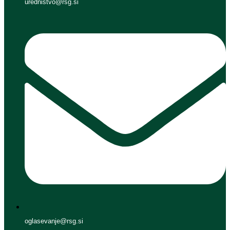
urednistvo@rsg.si
oglasevanje@rsg.si