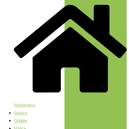
Naslovnica
Novice
Oddaje
Malice