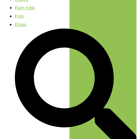
Kam-kdaj
Foto
Ekipa