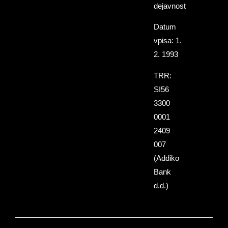
dejavnost
Datum
vpisa: 1.
2. 1993
TRR:
SI56
3300
0001
2409
007
(Addiko
Bank
d.d.)