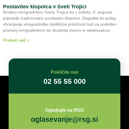
Postavitev klopotca v Sveti Trojici
Društvo vinogradnikov Sveta Trojica bo v soboto, 8. avgusta,
pripravilo tradicionalno postavitev klopotca. Dogodek bo poleg
ohranjanja vinogradniške dediščine priložnost tudi za podelitev
priznanj vinogradnikom ter druženje članov in obiskovalcev.
Preberi več »
Pokličite nas
02 55 55 000
Oglašujte na RSG
oglasevanje@rsg.si