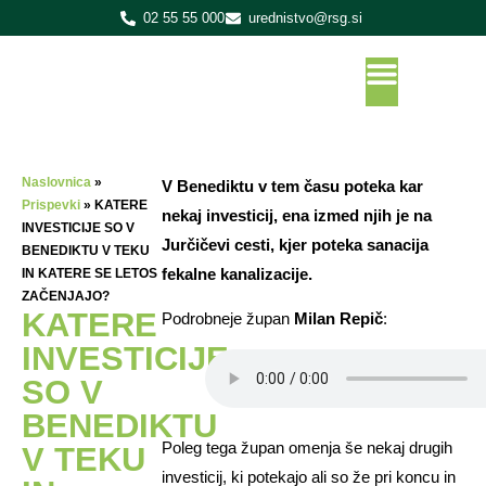
02 55 55 000
urednistvo@rsg.si
Naslovnica
»
V Benediktu v tem času poteka kar
Prispevki
»
KATERE
nekaj investicij, ena izmed njih je na
INVESTICIJE SO V
Jurčičevi cesti, kjer poteka sanacija
BENEDIKTU V TEKU
fekalne kanalizacije.
IN KATERE SE LETOS
ZAČENJAJO?
KATERE
Podrobneje župan
Milan Repič
:
INVESTICIJE
SO V
BENEDIKTU
Poleg tega župan omenja še nekaj drugih
V TEKU
investicij, ki potekajo ali so že pri koncu in