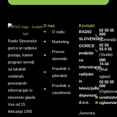
O nas
Kontakt
02 55 55
O radiu
RADIO
000
SLOVENSKE
(Centrala)
Radio Slovenske
Marketing
02 55
GORICE
gorice je radijska
55 0 55
Pravno
podjetje
(Studio)
postaja, katere
obvestilo
za
090
program temelji
74 44
informiranje,
Pravilnik o
na lokalnih
(Mali
radijsko
piškotkih
vsebinah,
oglasi)
in
02 55 55
preverjenih
Pravilnik o
000
televizijsko
informacijah in
(Oglaševa
zasebnosti
dejavnost
slovenski glasbi.
urednist
d.o.o.
oglaseva
Vse od 15.
februarja 1995
Jurovska